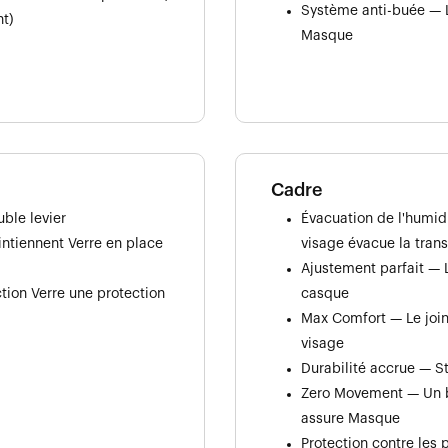
Système anti-buée — Les
t)
Masque
Cadre
ble levier
Évacuation de l'humid
intiennent Verre en place
visage évacue la trans
Ajustement parfait — L
tion Verre une protection
casque
Max Comfort — Le join
visage
Durabilité accrue — St
Zero Movement — Un br
assure Masque
Protection contre les