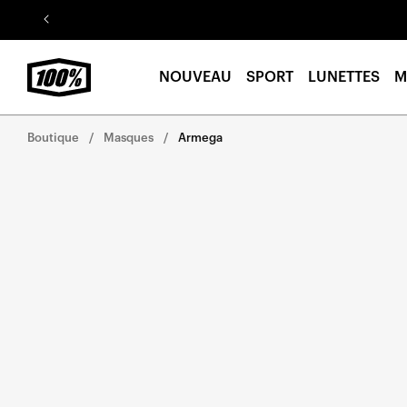
Aller au
contenu
NOUVEAU
SPORT
LUNETTES
M
Boutique
Masques
Armega
Aller
directement
aux
informations
sur le
produit