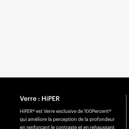
Verre : HiPER
HiPER® est Verre exclusive de 100Percent®
qui améliore la perception de la profondeur
en renforçant le contraste et en rehaussant