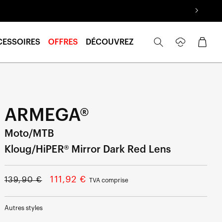
Se
Panier
CESSOIRES
OFFRES
DÉCOUVREZ
connecter
ARMEGA®
Moto/MTB
Kloug/HiPER® Mirror Dark Red Lens
Prix
Prix
111,92 €
139,90 €
TVA comprise
normal
soldé
Autres styles