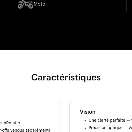
Moto
Caractéristiques
Vision
Une clarté parfaite — 
ffs ARmatic
Précision optique — V
ar-offs vendus séparément)