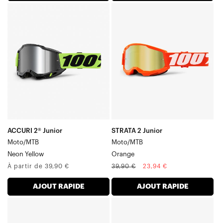
ACCURI
STRATA
Junior
Junior
Moto/VTT
Moto/VTT
Jaune
Orange
fluo
ACCURI 2® Junior
STRATA 2 Junior
Moto/MTB
Moto/MTB
Neon Yellow
Orange
Prix
Prix
Prix
À partir de 39,90 €
39,90 €
23,94 €
normal
normal
soldé
AJOUT RAPIDE
AJOUT RAPIDE
STRATA
STRATA
Junior
Junior