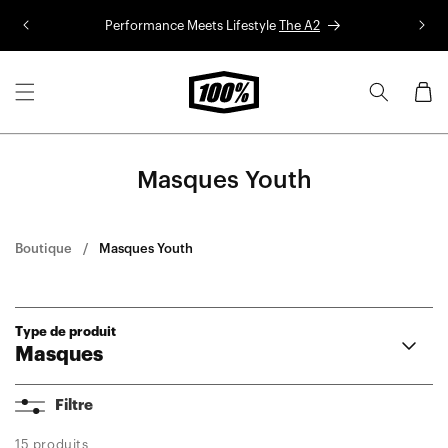
Aller au
Performance Meets Lifestyle
The A2
Co
contenu
Panier
Masques Youth
Boutique
Masques Youth
Type de produit
Masques
Armega
Filtre
ARmatic
Racecraft 2
15 produits