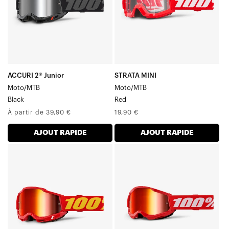
ACCURI 2® Junior
STRATA MINI
Moto/MTB
Moto/MTB
Black
Red
Prix
Prix
À partir de 39,90 €
19,90 €
normal
normal
AJOUT RAPIDE
AJOUT RAPIDE
ACCURI
STRATA
Junior
Junior
Moto/VTT
Moto/VTT
Rouge
Rouge/Blanc