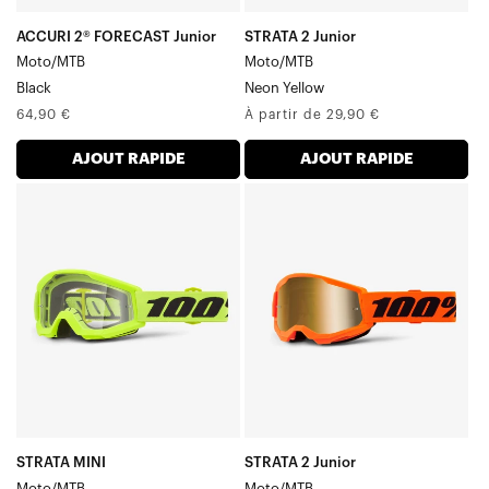
ACCURI 2® FORECAST Junior
STRATA 2 Junior
Moto/MTB
Moto/MTB
Black
Neon Yellow
Prix
Prix
64,90 €
À partir de 29,90 €
normal
normal
AJOUT RAPIDE
AJOUT RAPIDE
STRATA
STRATA
Moto/VTT
Junior
Jaune
Moto/VTT
Orange
fluo
STRATA MINI
STRATA 2 Junior
Moto/MTB
Moto/MTB