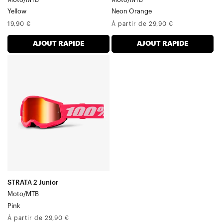
Yellow
Neon Orange
Prix
Prix
19,90 €
À partir de 29,90 €
normal
normal
AJOUT RAPIDE
AJOUT RAPIDE
STRATA
Junior
Moto/VTT
Rose
STRATA 2 Junior
Moto/MTB
Pink
Prix
À partir de 29,90 €