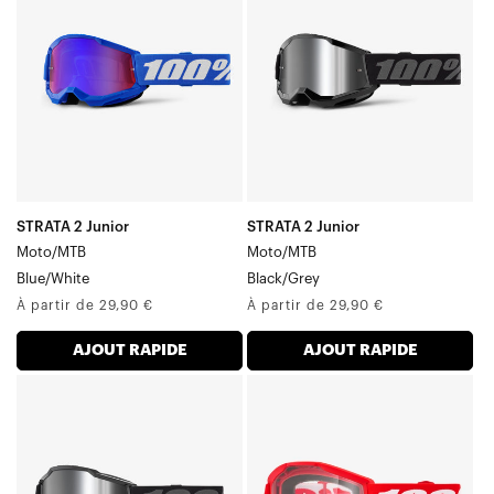
Moto/VTT
Moto/VTT
Bleu/Blanc
Noir/Gris
STRATA 2 Junior
STRATA 2 Junior
Moto/MTB
Moto/MTB
Blue/White
Black/Grey
Prix
Prix
À partir de 29,90 €
À partir de 29,90 €
normal
normal
AJOUT RAPIDE
AJOUT RAPIDE
ACCURI
STRATA
Junior
Moto/VTT
Moto/VTT
Rouge
Noir