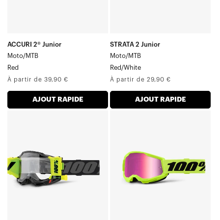
ACCURI 2® Junior
STRATA 2 Junior
Moto/MTB
Moto/MTB
Red
Red/White
Prix
Prix
À partir de 39,90 €
À partir de 29,90 €
normal
normal
AJOUT RAPIDE
AJOUT RAPIDE
ACCURI
STRATA
FORECAST
Junior
Moto/VTT
Moto/VTT
Noir
Jaune
fluo