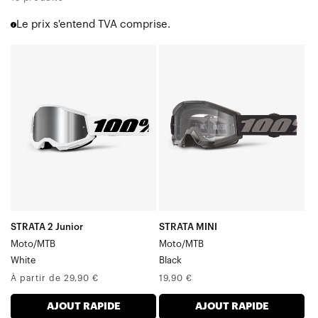
Accuri 2
Le prix s'entend TVA comprise.
Strata 2
Barstow
STRATA
STRATA
Youth 2
Junior
Moto/VTT
Enduro moto et VTT
Moto/VTT
Noir
Par-dessus les lunettes [OTG]
ATV UTV Sable
Blanc
Accessoires Masque
Sacoches Masque
STRATA 2 Junior
STRATA MINI
Moto/MTB
Moto/MTB
White
Black
Prix
Prix
À partir de 29,90 €
19,90 €
normal
normal
AJOUT RAPIDE
AJOUT RAPIDE