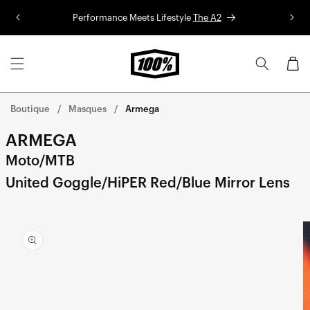
Aller au
Performance Meets Lifestyle
The A2
Co
contenu
Panier
Boutique
Masques
Armega
ARMEGA
Moto/MTB
United Goggle/HiPER Red/Blue Mirror Lens
Aller
directement
aux
informations
sur le
produit