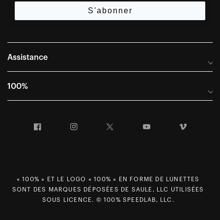
S'abonner
Assistance
Foire aux questions
100%
Manuels et guides des tailles
Distributeurs internationaux
Portail Retours et Garantie
Facebook
Instagram
Twitter
YouTube
Vimeo
Informations sur l'entreprise
Conditions générales de vente
Dernier appel avant le départ – Ski
Déclaration de conformité
Demandes relatives à la protection des données dans le cadre
« 100% » ET LE LOGO « 100% » EN FORME DE LUNETTES
du RGPD
SONT DES MARQUES DÉPOSÉES DE SAULE, LLC UTILISÉES
Droit de rétractation
SOUS LICENCE. © 100% SPEEDLAB, LLC.
Carrières