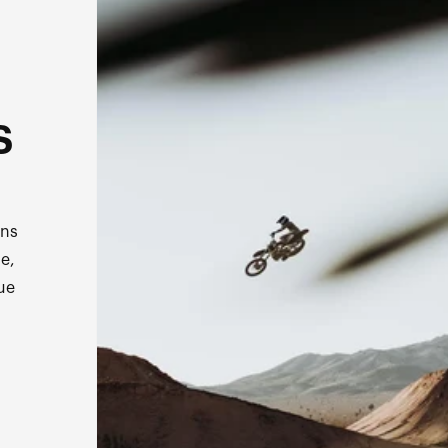
s
ens
e,
ue