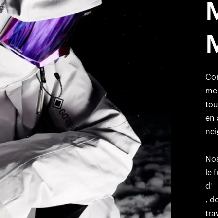
Con
mei
tou
en 
nei
Nos
le 
d'
, d
tra