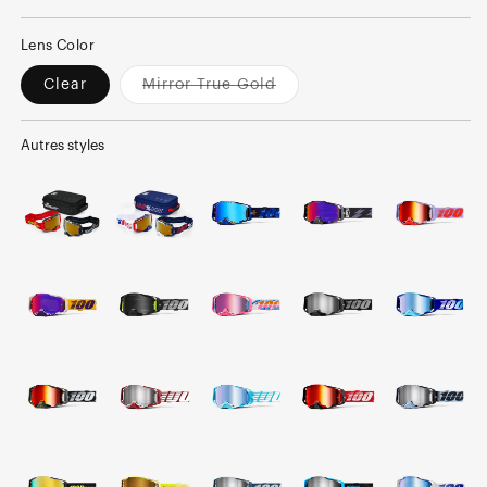
normal
soldé
Lens Color
Clear
Mirror True Gold
Variant
sold
out
or
Autres styles
unavailable