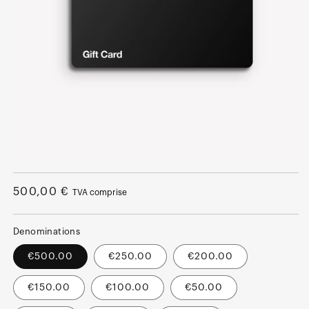
Ouvrir
le
média
Prix
500,00 €
TVA comprise
1
dans
normal
une
fenêtre
Denominations
modale
€500.00
€250.00
€200.00
€150.00
€100.00
€50.00