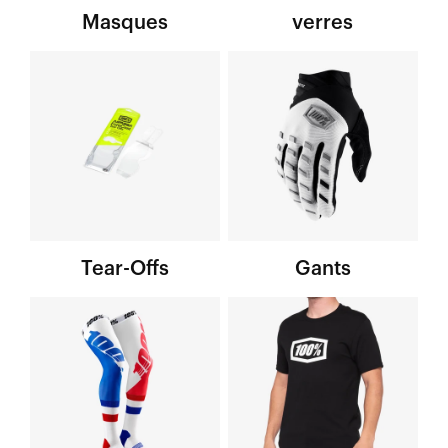
Masques
verres
Tear-Offs
Gants