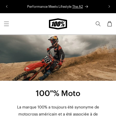
Aller au
Performance Meets Lifestyle
The A2
Co
contenu
Panier
100 % Moto
La marque 100% a toujours été synonyme de
motocross américain et a été associée à de