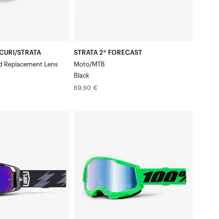
CURI/STRATA
STRATA 2® FORECAST
d Replacement Lens
Moto/MTB
Black
Prix
69,90 €
normal
STRATA®
2
Moto/VTT
-
Masque
vert
fluo
/