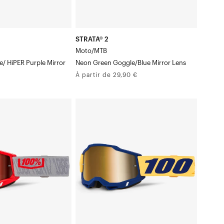
Verre
miroirs
Masque
STRATA® 2
Moto/MTB
/ HiPER Purple Mirror
Neon Green Goggle/Blue Mirror Lens
Prix
À partir de 29,90 €
normal
ACCURI
Moto/VTT
Desoto
Masque
/
Verre
miroir
Masque
Gold