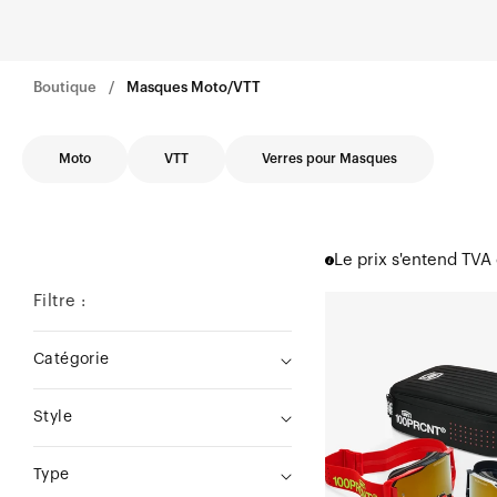
Boutique
Masques Moto/VTT
Moto
VTT
Verres pour Masques
Le prix s'entend TVA
Filtre :
DUAL
ARMEGA®
Catégorie
Racer
Pro
Style
Pack
Noir/Rouge,
Type
Verre