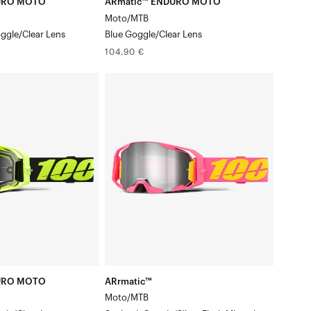
URO MOTO
ARmatic™ ENDURO MOTO
Moto/MTB
ggle/Clear Lens
Blue Goggle/Clear Lens
Prix
104,90 €
normal
ARrmatic™
Masque
Snakpak
pour
moto/VTT
ir
/
Verre
miroir
Masque
URO MOTO
ARrmatic™
Moto/MTB