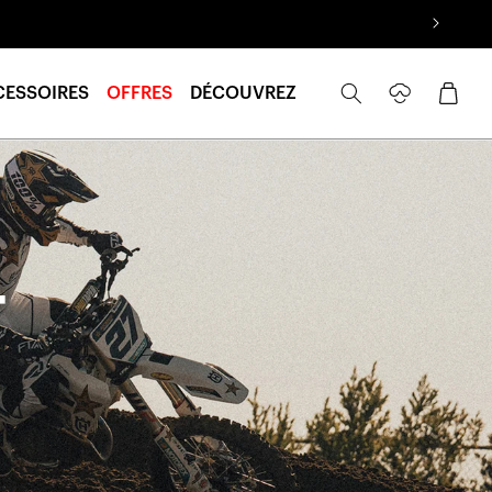
Se
Panier
CESSOIRES
OFFRES
DÉCOUVREZ
connecter
T