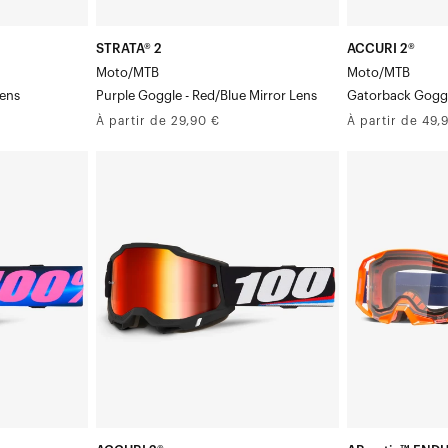
rouges/bleus
STRATA® 2
ACCURI 2®
Moto/MTB
Moto/MTB
Lens
Purple Goggle - Red/Blue Mirror Lens
Gatorback Goggl
Prix
Prix
À partir de 29,90 €
À partir de 49,
normal
normal
ACCURI
ARmatic™
Moto/VTT
ENDURO
-
MOTO
Magnus
Moto/VTT
Masque
Masque
/
orangeVerreCl
Verre
miroir
Masque