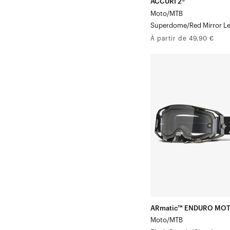
ACCURI 2®
Moto/MTB
Superdome/Red Mirror L
Prix
À partir de 49,90 €
normal
ARmatic™
ENDURO
MOTO
Moto/VTT
–
MasqueClair
/VerreClair
ARmatic™ ENDURO MO
Moto/MTB