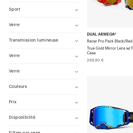
miroir
Sport
True
Gold,
Verre
Verre
DUAL ARMEGA®
Masque
Transmission lumineuse
Racer Pro Pack Black/Red
offert
True Gold Mirror Lens w/ 
Case
Verre
Prix
269,90 €
normal
Verre
ARMEGA®
Couleurs
Moto/VTT
Bruni
Prix
Signature
-
Disponibilité
Bleu
Verre