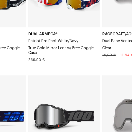
Verre
et
miroir
aération,
«
transparent
NavyTrue
DUAL ARMEGA®
RACECRAFT/AC
Gold
Patriot Pro Pack White/Navy
Dual Pane Vente
»
Free Goggle
True Gold Mirror Lens w/ Free Goggle
Clear
Verre
Case
Prix
Prix
19,90 €
11,94 
Prix
269,90 €
normal
soldé
Masque
normal
offert
ACCURI
STRATA
Moto/VTT
Verres
Noir
de
rechange
ventilés
à
double