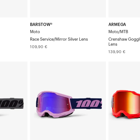
HiPER
BARSTOW®
ARMEGA
Moto
Moto/MTB
Race Service/Mirror Silver Lens
Crenshaw Goggle
Lens
Prix
109,90 €
Prix
139,90 €
normal
normal
STRATA®
ACCURI
2
Moto/VTT
Masque
-
Moto/VTT
Masque
Masque
Gatorback
Violet
/
Masque
Verre
Verre
miroir
miroirs
Masque