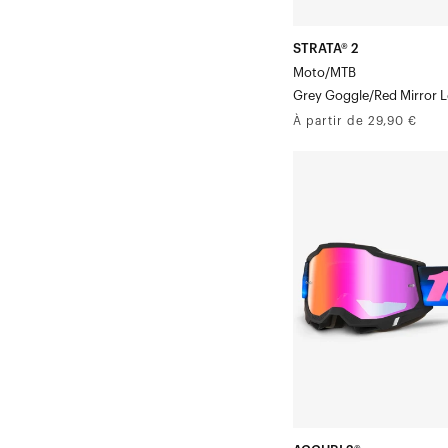
Masque
STRATA® 2
Moto/MTB
Grey Goggle/Red Mirror 
Prix
À partir de 29,90 €
normal
ACCURI
Moto/VTT
Verre
miroir
rouge