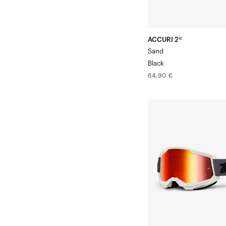
ACCURI 2®
Sand
Black
Prix
64,90 €
normal
STRATA®
2
Moto/VTT
-
Masque
gris
/
Verre
miroir