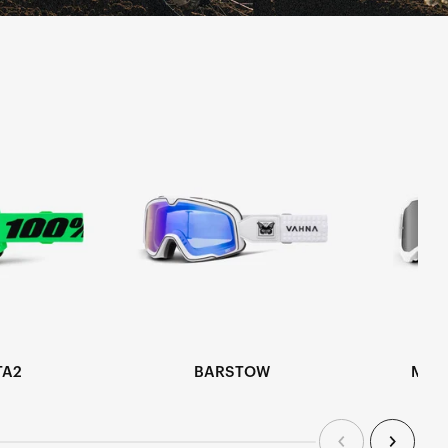
TA2
BARSTOW
MAS