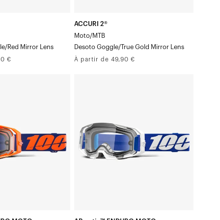
ACCURI 2®
Moto/MTB
e/Red Mirror Lens
Desoto Goggle/True Gold Mirror Lens
Prix
90 €
À partir de 49,90 €
normal
ARmatic™
ENDURO
MOTO
Moto/VTT
–
air
Masque
bleu
/VerreClair