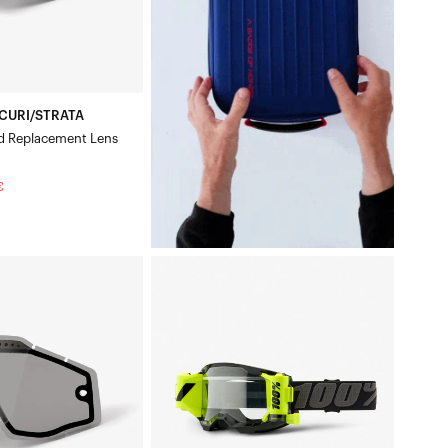
CURI/STRATA
d Replacement Lens
€
STRATA
FORECAST
Moto/VTT
Noir