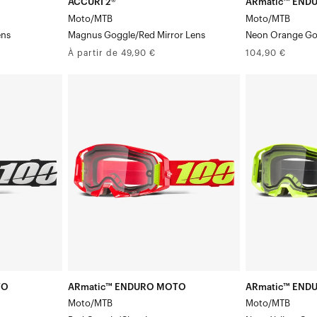
ACCURI 2®
ARmatic™ END
Moto/MTB
Moto/MTB
ens
Magnus Goggle/Red Mirror Lens
Neon Orange Go
Prix
Prix
À partir de 49,90 €
104,90 €
normal
normal
ARmatic™
ARmatic™
ENDURO
ENDURO
MOTO
MOTO
Moto/VTT
Moto/VTT
–
Masque
Masque
jauneVerreCla
rouge
/VerreClair
TO
ARmatic™ ENDURO MOTO
ARmatic™ END
Moto/MTB
Moto/MTB