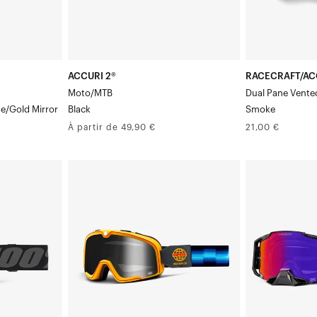
vitrage,
teinte
fumée
ACCURI 2®
RACECRAFT/AC
Moto/MTB
Dual Pane Vente
ue/Gold Mirror
Black
Smoke
Prix
Prix
À partir de 49,90 €
21,00 €
normal
normal
BARSTOW®
ARMEGA
MotoRace
Masque
Verre
de
/
moto/VTT
Rétroviseur
Crenshaw
argenté
Masque
Verre
miroirs