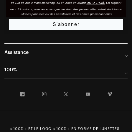
un e-mail.
de l'un de nos e-mails marketing, ou en nous envoyant
En cliquant
sur « S'inscrire », vous acceptez que vos données personnelles soient stockées et
utilisées pour recevoir des newsletters et des offres promotionnelles.
S'abonner
Assistance
Foire aux questions
100%
Manuels et guides des tailles
Distributeurs internationaux
Portail Retours et Garantie
Facebook
Instagram
Twitter
YouTube
Vimeo
Informations sur l'entreprise
Conditions générales de vente
Dernier appel avant le départ – Ski
Déclaration de conformité
Demandes relatives à la protection des données dans le cadre
du RGPD
« 100% » ET LE LOGO « 100% » EN FORME DE LUNETTES