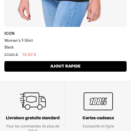
ICON
Women's T-Shirt
Black
Prix
Prix
27,00 €
13,50 €
normal
soldé
AJOUT RAPIDE
Livraison gratuite standard
Cartes-cadeaux
Pour les commandes de plus de
Exclusivité en ligne