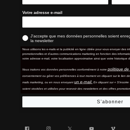
Votre adresse e-mail
J'accepte que mes données personnelles soient enregis
la newsletter
Nous utilisons les e-mails et la publicité en ligne ciblée pour vous envoyer des in
promotionnelles et d'autres communications marketing en fonction des information
votre adresse e-mail, votre localisation approximative ainsi que votre historique d
politique de 
Nous traitons vos données personnelles conformément à notre
consentement ou gérer vos préférences à tout moment en cliquant sur le lien d
un e-mail.
mails marketing, ou en nous envoyant
En cliquant sur « S'inscrir
soient stockées et utilisées pour recevoir des newsletters et des offres promotion
S'abonner
Facebook
Instagram
Twitter
YouTube
Vim