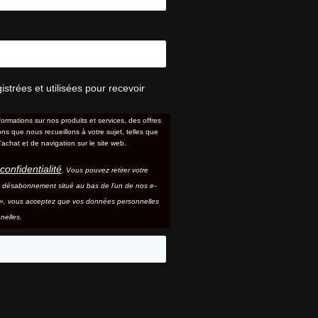
trées et utilisées pour recevoir
formations sur nos produits et services, des offres
s que nous recueillons à votre sujet, telles que
'achat et de navigation sur le site web.
confidentialité
. Vous pouvez retirer votre
e désabonnement situé au bas de l'un de nos e-
e », vous acceptez que vos données personnelles
nelles.
eo