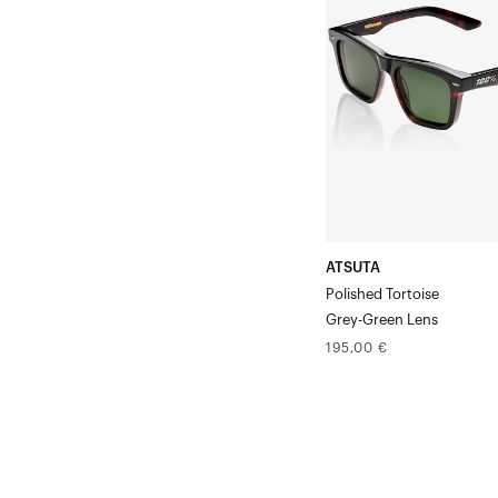
poli
gris-
vert
écaille
ATSUTA
Polished Tortoise
Grey-Green Lens
Prix
195,00 €
normal