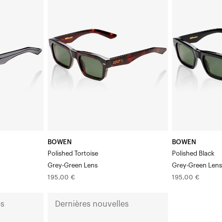
Verre
Verre
poli
noir-
«
gris-
Tortoise
vert
»
poli
gris-
vert
BOWEN
BOWEN
Polished Tortoise
Polished Black
Grey-Green Lens
Grey-Green Len
Prix
Prix
195,00 €
195,00 €
normal
normal
ATSUTA
es
Dernières nouvelles
Verre