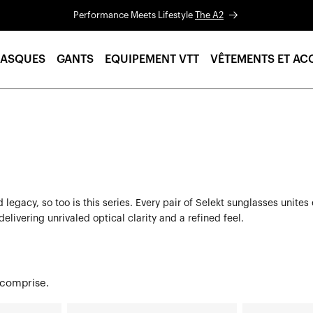
Performance Meets Lifestyle
The A2
ASQUES
GANTS
EQUIPEMENT VTT
VÊTEMENTS ET AC
 and legacy, so too is this series. Every pair of Selekt sunglasses u
ivering unrivaled optical clarity and a refined feel.
 comprise.
BOWEN
BOWEN