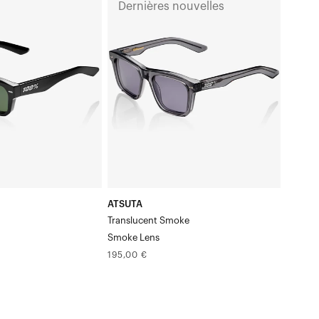
Dernières nouvelles
Verre
fumé
translucide
«
SmokeSmoke
»
ATSUTA
Translucent Smoke
s
Smoke Lens
Prix
195,00 €
normal