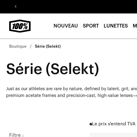
Aller au
contenu
NOUVEAU
SPORT
LUNETTES
M
Boutique
Série (Selekt)
Série (Selekt)
Just as our athletes are rare by nature, defined by talent, grit,
premium acetate frames and precision‑cast, high-value lenses—del
Le prix s'entend TVA
Filtre :
BOWEN