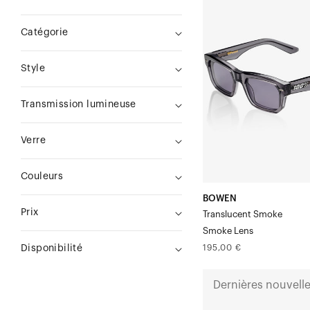
Verre
Catégorie
fumé
translucide
Style
SmokeSmoke
Transmission lumineuse
Verre
Couleurs
BOWEN
Prix
Translucent Smoke
Smoke Lens
Prix
195,00 €
Disponibilité
normal
ATSUTA
Dernières nouvell
Verre