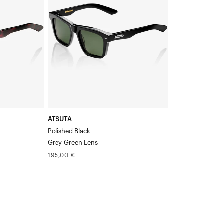
poli
noir-
gris-
vert
ATSUTA
Polished Black
Grey-Green Lens
Prix
195,00 €
normal