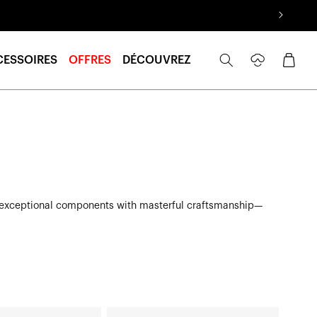
Se
Panier
CESSOIRES
OFFRES
DÉCOUVREZ
connecter
nites exceptional components with masterful craftsmanship—
ATSUTA