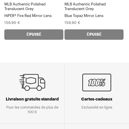
MLB Authentic Polished
MLB Authentic Polished
miroir
Translucent Grey
Translucent Grey
HiPER® Fire Red Mirror Lens
Blue Topaz Mirror Lens
Prix
Prix
159,90 €
159,90 €
normal
normal
ÉPUISÉ
ÉPUISÉ
Livraison gratuite standard
Cartes-cadeaux
Pour les commandes de plus de
Exclusivité en ligne
100 €