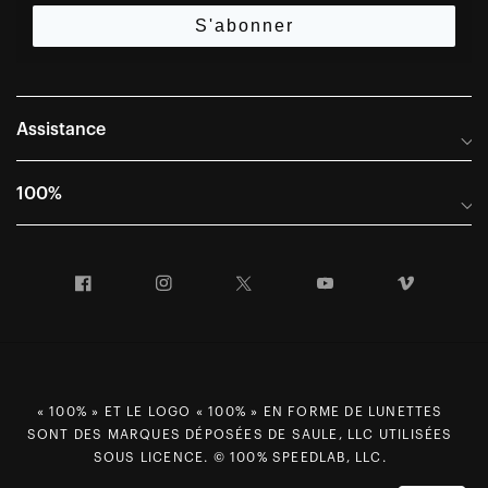
S'abonner
Assistance
Foire aux questions
100%
Manuels et guides des tailles
Distributeurs internationaux
Portail Retours et Garantie
Facebook
Instagram
Twitter
YouTube
Vimeo
Informations sur l'entreprise
Conditions générales de vente
Dernier appel avant le départ – Ski
Déclaration de conformité
Demandes relatives à la protection des données dans le cadre
du RGPD
« 100% » ET LE LOGO « 100% » EN FORME DE LUNETTES
SONT DES MARQUES DÉPOSÉES DE SAULE, LLC UTILISÉES
Droit de rétractation
SOUS LICENCE. © 100% SPEEDLAB, LLC.
Carrières