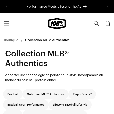
Aller au
Performance Meets Lifestyle
The A2
Co
contenu
Panier
Boutique
Collection MLB® Authentics
Collection MLB®
Authentics
Apporter une technologie de pointe et un style incomparable au
monde du baseball professionnel.
Baseball
Collection MLB® Authentics
Player Series™
Baseball Sport Performance
Lifestyle Baseball Lifestyle