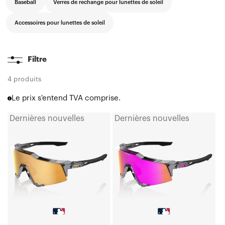
Baseball
Verres de rechange pour lunettes de soleil
Accessoires pour lunettes de soleil
Filtre
4 produits
Le prix s'entend TVA comprise.
Dernières nouvelles
Dernières nouvelles
SPEEDCRAFT®
SPEEDCRAFT®
MLB
MLB
Authentic
Authentic
Gris
Gris
translucide
translucide
poli,
poli,
Verre
Verre
HiPER®
miroir