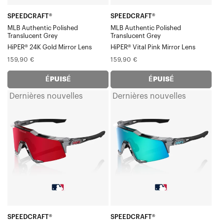
miroir
HiPER®
or
rose
SPEEDCRAFT®
SPEEDCRAFT®
MLB Authentic Polished
MLB Authentic Polished
24
vif
Translucent Grey
Translucent Grey
carats
HiPER® 24K Gold Mirror Lens
HiPER® Vital Pink Mirror Lens
Prix
Prix
159,90 €
159,90 €
normal
normal
ÉPUISÉ
ÉPUISÉ
Dernières nouvelles
Dernières nouvelles
SPEEDCRAFT®
SPEEDCRAFT®
MLB
Verre
Authentic
miroir
Gris
MLB
translucide
Authentic
poli
gris-
/
bleu
Verre
topaze
Rouge
translucide
feu
poli
SPEEDCRAFT®
SPEEDCRAFT®