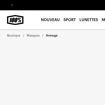
Aller au
contenu
NOUVEAU
SPORT
LUNETTES
M
Boutique
Masques
Armega
Aller
directement
aux
informations
sur le
produit