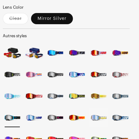
Lens Color
Clear
Mirror Silver
Variant
sold
out
or
Autres styles
unavailable