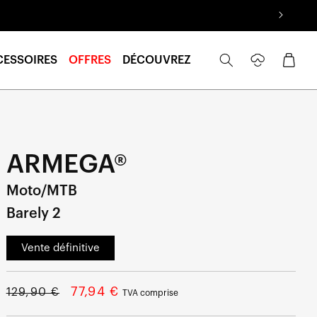
Se
Panier
CESSOIRES
OFFRES
DÉCOUVREZ
connecter
ARMEGA®
Moto/MTB
Barely 2
Vente définitive
Prix
Prix
77,94 €
129,90 €
TVA comprise
normal
soldé