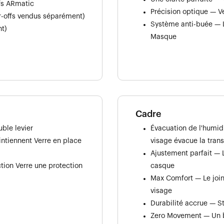
ffs ARmatic
Précision optique — V
ar-offs vendus séparément)
Système anti-buée — Les
t)
Masque
Cadre
ble levier
Évacuation de l'humid
intiennent Verre en place
visage évacue la trans
Ajustement parfait — L
tion Verre une protection
casque
Max Comfort — Le join
visage
Durabilité accrue — St
Zero Movement — Un br