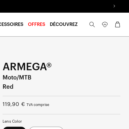
Se
Panier
CESSOIRES
OFFRES
DÉCOUVREZ
connecter
ARMEGA®
Moto/MTB
Red
Prix
119,90 €
TVA comprise
normal
Lens Color