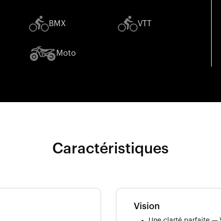
BMX
VTT
Moto
Caractéristiques
Vision
Une clarté parfaite — 