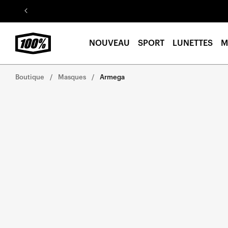
Aller au
contenu
NOUVEAU
SPORT
LUNETTES
M
Boutique
Masques
Armega
Aller
directement
aux
informations
sur le
produit