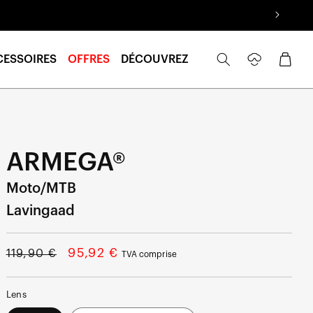
Se
Panier
CESSOIRES
OFFRES
DÉCOUVREZ
connecter
ARMEGA®
Moto/MTB
Lavingaad
Prix
Prix
95,92 €
119,90 €
TVA comprise
normal
soldé
Lens