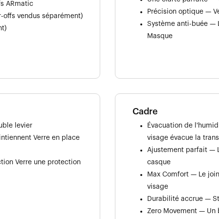
ffs ARmatic
Précision optique — V
ar-offs vendus séparément)
Système anti-buée — Les
t)
Masque
Cadre
ble levier
Évacuation de l'humid
intiennent Verre en place
visage évacue la trans
Ajustement parfait — L
tion Verre une protection
casque
Max Comfort — Le join
visage
Durabilité accrue — St
Zero Movement — Un br