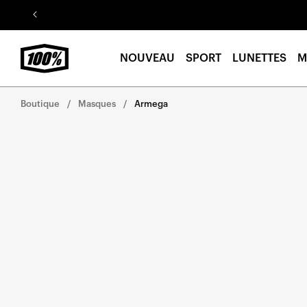
Aller au
contenu
NOUVEAU
SPORT
LUNETTES
M
Boutique
Masques
Armega
Aller
directement
aux
informations
sur le
produit