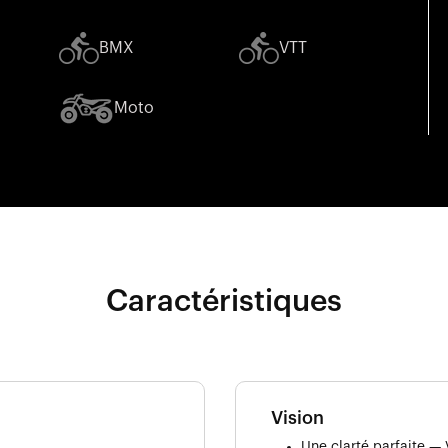
BMX
VTT
Moto
Caractéristiques
Vision
Une clarté parfaite — 