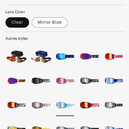
normal
soldé
Lens Color
Clear
Mirror Blue
Autres styles