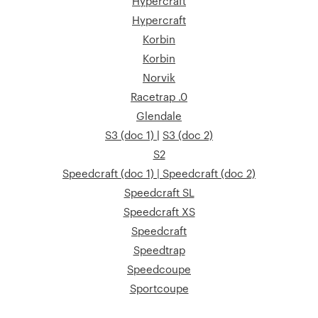
Hypercraft
Hypercraft
Korbin
Korbin
Norvik
Racetrap .0
Glendale
S3 (doc 1)
|
S3 (doc 2)
S2
Speedcraft (doc 1)
|
Speedcraft (doc 2)
Speedcraft SL
Speedcraft XS
Speedcraft
Speedtrap
Speedcoupe
Sportcoupe