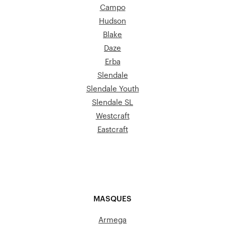
Campo
Hudson
Blake
Daze
Erba
Slendale
Slendale Youth
Slendale SL
Westcraft
Eastcraft
MASQUES
Armega