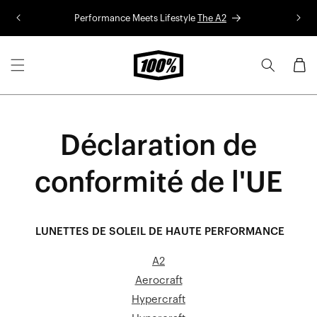
Aller au
Performance Meets Lifestyle
The A2
Co
contenu
Panier
Déclaration de
conformité de l'UE
LUNETTES DE SOLEIL DE HAUTE PERFORMANCE
A2
Aerocraft
Hypercraft