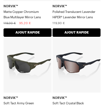
NORVIK™
NORVIK™
Matte Copper Chromium
Polished Translucent Lavender
Blue Multilayer Mirror Lens
HiPER® Lavender Mirror Lens
Prix
Prix
Prix
119,00 €
95,20 €
119,90 €
normal
soldé
normal
AJOUT RAPIDE
AJOUT RAPIDE
NORVIK™
NORVIK™
Soft
Soft
Tact
Tact
Verre
Crystal
militaire
BlackHiPER®
fumé
Crimson
Silver
Mirror
Verre
NORVIK™
NORVIK™
Soft Tact Army Green
Soft Tact Crystal Black