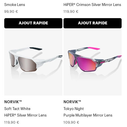
Smoke Lens
HiPER® Crimson Silver Mirror Lens
Prix
Prix
99,90 €
119,90 €
normal
normal
AJOUT RAPIDE
AJOUT RAPIDE
NORVIK™
NORVIK™
Soft
Verre
Tact
miroir
WhiteHiPER®
multicouche
Silver
Tokyo
Mirror
NightPurple
Verre
NORVIK™
NORVIK™
Soft Tact White
Tokyo Night
HiPER® Silver Mirror Lens
Purple Multilayer Mirror Lens
Prix
Prix
119,90 €
109,90 €