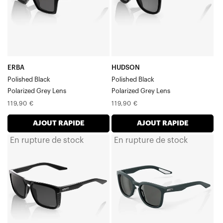
gris
polarisés
polarisés
ERBA
HUDSON
Polished Black
Polished Black
Polarized Grey Lens
Polarized Grey Lens
Prix
Prix
119,90 €
119,90 €
normal
normal
AJOUT RAPIDE
AJOUT RAPIDE
En rupture de stock
En rupture de stock
RENSHAW
HUDSON
Verre
Soft
noir
Tact
poli
Desert
et
ShadowGrey
gris
PEAKPOLAR
polarisé
Verre