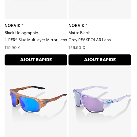
holographique
noir
NORVIK™
NORVIK™
Black Holographic
Matte Black
HiPER® Blue Multilayer Mirror Lens
Grey PEAKPOLAR Lens
Prix
Prix
119,90 €
129,90 €
normal
normal
AJOUT RAPIDE
AJOUT RAPIDE
NORVIK™
NORVIK™
Verre
Verre
miroir
HiPER®
multicouche
lavande
cuivre
translucide
mat
poli,
ChromiumBlue
effet
miroir