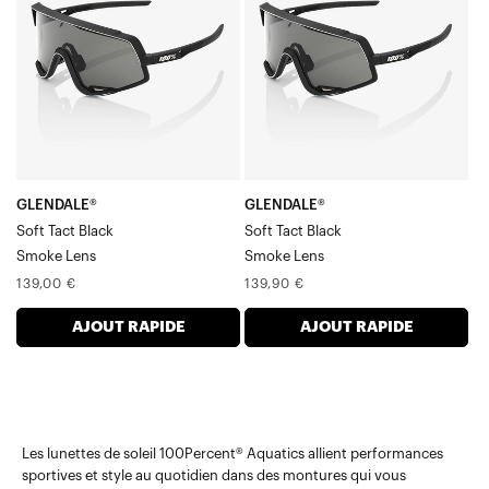
BlackSmoke
BlackSmoke
Verre
Verre
GLENDALE®
GLENDALE®
Soft Tact Black
Soft Tact Black
Smoke Lens
Smoke Lens
Prix
Prix
139,00 €
139,90 €
normal
normal
AJOUT RAPIDE
AJOUT RAPIDE
Les lunettes de soleil 100Percent® Aquatics allient performances
sportives et style au quotidien dans des montures qui vous