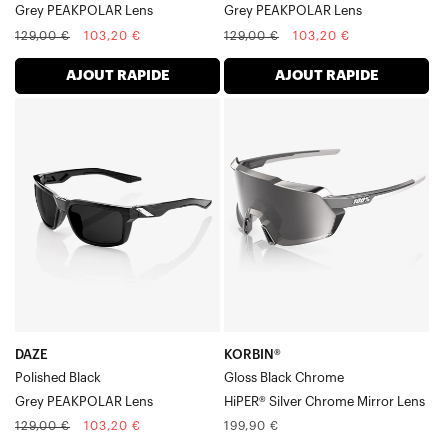
Grey PEAKPOLAR Lens
Grey PEAKPOLAR Lens
Prix
Prix
Prix
Prix
129,00 €
103,20 €
129,00 €
103,20 €
normal
soldé
normal
soldé
AJOUT RAPIDE
AJOUT RAPIDE
DAZE
KORBIN®
Verre
Noir
PEAKPOLAR
brillant,
noir-
chrome
gris
argenté
brillant
HiPER®,
miroir
Verre
DAZE
KORBIN®
Polished Black
Gloss Black Chrome
Grey PEAKPOLAR Lens
HiPER® Silver Chrome Mirror Lens
Prix
Prix
Prix
129,00 €
103,20 €
199,90 €
normal
soldé
normal