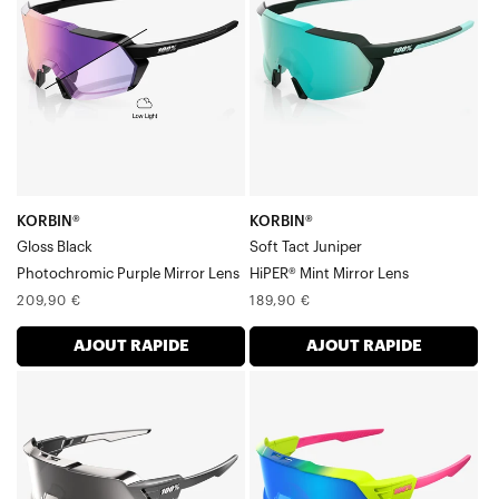
miroir
Tact
photochromique
JuniperHiPER®
violet,
Mint
finition
Mirror
noir
Verre
brillant
KORBIN®
KORBIN®
Gloss Black
Soft Tact Juniper
Photochromic Purple Mirror Lens
HiPER® Mint Mirror Lens
Prix
Prix
209,90 €
189,90 €
normal
normal
AJOUT RAPIDE
AJOUT RAPIDE
KORBIN®
KORBIN®
X
X
Noir
Verre
brillant,
miroir