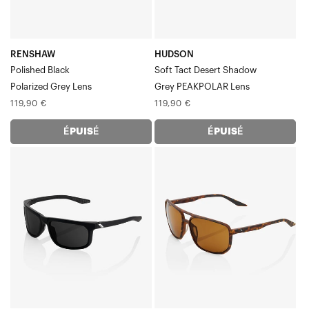
RENSHAW
HUDSON
Polished Black
Soft Tact Desert Shadow
Polarized Grey Lens
Grey PEAKPOLAR Lens
Prix
Prix
119,90 €
119,90 €
normal
normal
ÉPUISÉ
ÉPUISÉ
HAKAN
KONNOR
Soft
Soft
Tact
Tact
Noir-
HavanaBronze
Gris
PEAKPOLAR
PEAKPOLAR
Verre
Verre