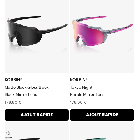
KORBIN®
KORBIN®
Noir
Tokyo
mat,
NightPurple
Noir
Mirror
brillant,
Verre
Miroir
noir,
Verre
KORBIN®
KORBIN®
Matte Black Gloss Black
Tokyo Night
Black Mirror Lens
Purple Mirror Lens
Prix
Prix
179,90 €
179,90 €
normal
normal
AJOUT RAPIDE
AJOUT RAPIDE
KORBIN®
KORBIN®
Verre
Soft