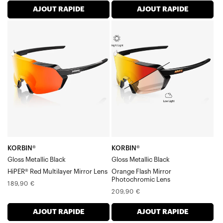
AJOUT RAPIDE
AJOUT RAPIDE
KORBIN®
KORBIN®
Noir
Verre
métallisé
photochromique
brillant,
miroir
rouge
noir
HiPER®,
métallisé
Verre
brillant
miroir
avec
multicouche
reflets
orange
KORBIN®
KORBIN®
Gloss Metallic Black
Gloss Metallic Black
HiPER® Red Multilayer Mirror Lens
Orange Flash Mirror
Photochromic Lens
Prix
189,90 €
Prix
209,90 €
normal
normal
AJOUT RAPIDE
AJOUT RAPIDE