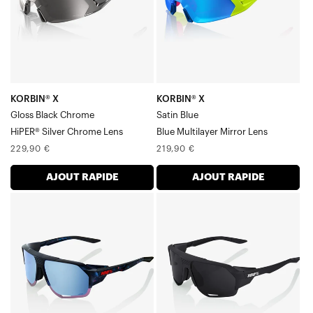
chrome
multicouche
argenté
bleu
HiPER®,
satiné
Verre
chromé
KORBIN® X
KORBIN® X
Gloss Black Chrome
Satin Blue
HiPER® Silver Chrome Lens
Blue Multilayer Mirror Lens
Prix
Prix
229,90 €
219,90 €
normal
normal
AJOUT RAPIDE
AJOUT RAPIDE
NORVIK™
NORVIK™
Verre
Noir
miroir
mat-
multicouche
gris
HiPER®
PEAKPOLAR
bleu
Verre