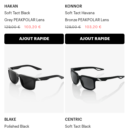
HAKAN
KONNOR
Soft Tact Black
Soft Tact Havana
Grey PEAKPOLAR Lens
Bronze PEAKPOLAR Lens
Prix
Prix
Prix
Prix
129,00 €
103,20 €
129,00 €
103,20 €
normal
soldé
normal
soldé
AJOUT RAPIDE
AJOUT RAPIDE
BLAKE
CENTRIC
Verre
Soft
PEAKPOLAR
Tact
noir-
Noir-
gris
Gris
brillant
PEAKPOLAR
Verre
BLAKE
CENTRIC
Polished Black
Soft Tact Black