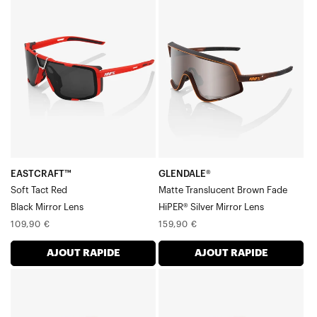
EASTCRAFT™
GLENDALE®
Soft
Verre
Tact
FadeHiPER®
Rouge-
argenté,
Noir
miroir,
Miroir
brun
Verre
translucide
mat
EASTCRAFT™
GLENDALE®
Soft Tact Red
Matte Translucent Brown Fade
Black Mirror Lens
HiPER® Silver Mirror Lens
Prix
Prix
109,90 €
159,90 €
normal
normal
AJOUT RAPIDE
AJOUT RAPIDE
GLENDALE®
GLENDALE®
Soft
Soft
Tact
Tact