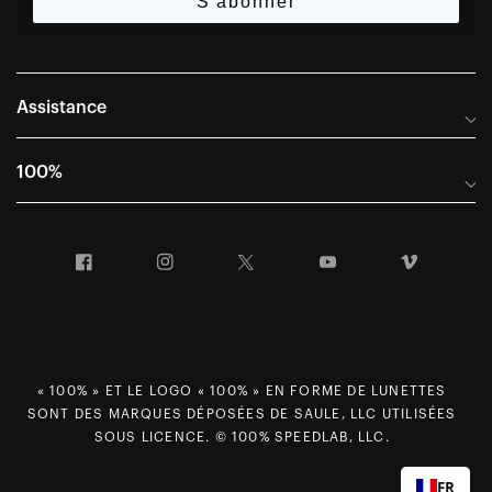
S'abonner
Assistance
Foire aux questions
100%
Manuels et guides des tailles
Distributeurs internationaux
Portail Retours et Garantie
Facebook
Instagram
Twitter
YouTube
Vimeo
Informations sur l'entreprise
Conditions générales de vente
Dernier appel avant le départ – Ski
Déclaration de conformité
Demandes relatives à la protection des données dans le cadre
du RGPD
« 100% » ET LE LOGO « 100% » EN FORME DE LUNETTES
SONT DES MARQUES DÉPOSÉES DE SAULE, LLC UTILISÉES
Droit de rétractation
SOUS LICENCE. © 100% SPEEDLAB, LLC.
Carrières
FR