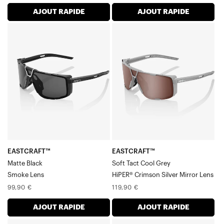
normal
normal
AJOUT RAPIDE
AJOUT RAPIDE
EASTCRAFT™
EASTCRAFT™
Noir
Soft
mat
Tact
Verre
Cool
Grey
HiPER®
Crimson
Silver
Mirror
Verre
EASTCRAFT™
EASTCRAFT™
Matte Black
Soft Tact Cool Grey
Smoke Lens
HiPER® Crimson Silver Mirror Lens
Prix
Prix
99,90 €
119,90 €
normal
normal
AJOUT RAPIDE
AJOUT RAPIDE