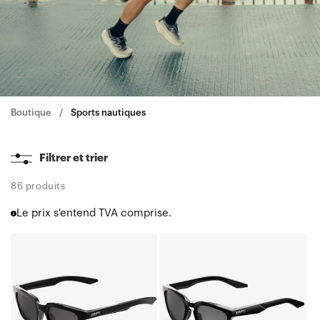
Boutique
Sports nautiques
Filtrer et trier
86 produits
Le prix s'entend TVA comprise.
ERBA
HUDSON
Verre
Noir
noirs
brillant,
polis
Verre
et
gris