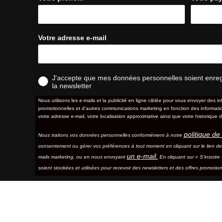
Votre adresse e-mail
J'accepte que mes données personnelles soient enregis
la newsletter
Nous utilisons les e-mails et la publicité en ligne ciblée pour vous envoyer des in
promotionnelles et d'autres communications marketing en fonction des information
votre adresse e-mail, votre localisation approximative ainsi que votre historique d
politique de 
Nous traitons vos données personnelles conformément à notre
consentement ou gérer vos préférences à tout moment en cliquant sur le lien d
un e-mail.
mails marketing, ou en nous envoyant
En cliquant sur « S'inscrir
soient stockées et utilisées pour recevoir des newsletters et des offres promotion
S'abonner