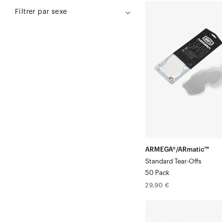
ARMEGA®/ARmatic™
Filtrer par sexe
Feuilles
détachables
standard,
paquet
de
50
ARMEGA®/ARmatic™
Standard Tear-Offs
50 Pack
Prix
29,90 €
normal
ARMEGA®
FORECAST