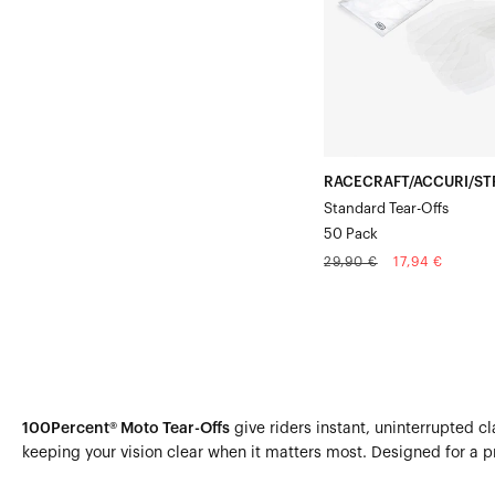
de
50
RACECRAFT/ACCURI/ST
Standard Tear-Offs
50 Pack
Prix
Prix
29,90 €
17,94 €
normal
soldé
100Percent® Moto Tear-Offs
give riders instant, uninterrupted c
keeping your vision clear when it matters most. Designed for a pr