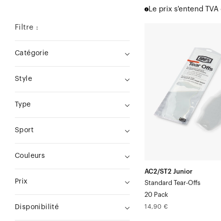
Le prix s'entend TVA
Filtre :
AC2/ST2
Junior
Catégorie
Feuilles
détachables
Style
standard,
paquet
Type
de
20
Sport
Couleurs
AC2/ST2 Junior
Prix
Standard Tear-Offs
20 Pack
Prix
14,90 €
Disponibilité
normal