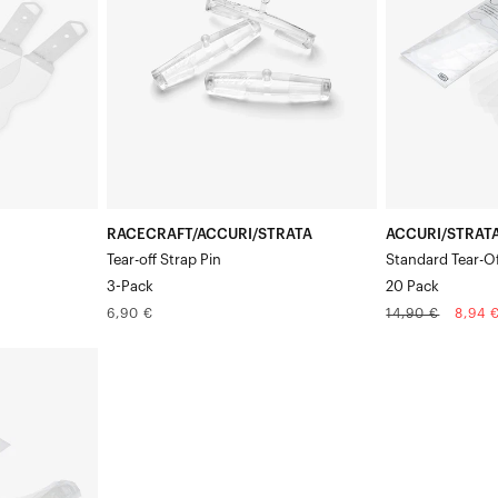
3
standard,
goupilles
paquet
pourTear-
de
off
20
RACECRAFT/ACCURI/STRATA
ACCURI/STRATA
Tear-off Strap Pin
Standard Tear-Of
3-Pack
20 Pack
Prix
Prix
Prix
6,90 €
14,90 €
8,94 
normal
normal
soldé