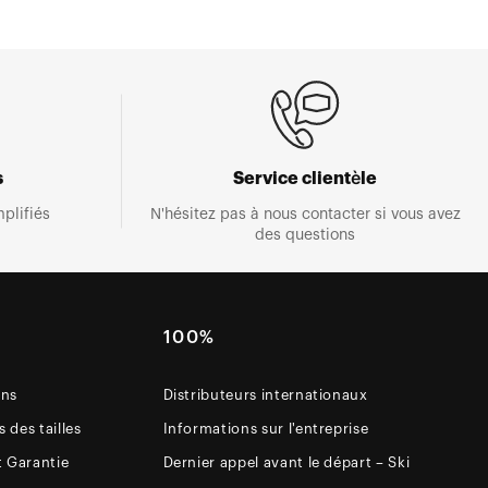
s
Service clientèle
plifiés
N'hésitez pas à nous contacter si vous avez
des questions
E
100%
ons
Distributeurs internationaux
 des tailles
Informations sur l'entreprise
t Garantie
Dernier appel avant le départ – Ski