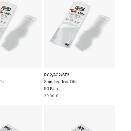
détachables
standard,
paquet
de
50
RC2/AC2/ST2
fs
Standard Tear-Offs
50 Pack
Prix
29,90 €
normal
STRATA
Feuilles
détachables