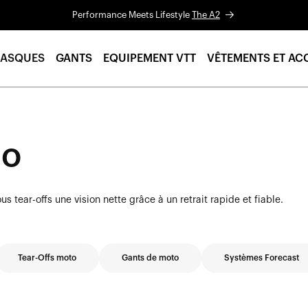
Performance Meets Lifestyle
The A2
ASQUES
GANTS
EQUIPEMENT VTT
VÊTEMENTS ET AC
to
us tear-offs une vision nette grâce à un retrait rapide et fiable.
Tear-Offs moto
Gants de moto
Systèmes Forecast