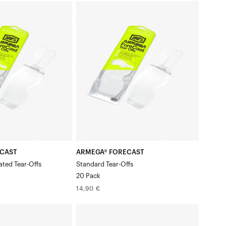
ARMEGA®
FORECAST
Feuilles
détachables
standard,
paquet
de
20
ECAST
ARMEGA® FORECAST
ated Tear-Offs
Standard Tear-Offs
20 Pack
Prix
14,90 €
normal
RC2/AC2/ST2
Feuilles