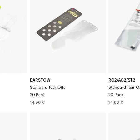
détachables
détachables
standard,
standard,
paquet
paquet
de
de
20
20
BARSTOW
RC2/AC2/ST2
Standard Tear-Offs
Standard Tear-Of
20 Pack
20 Pack
Prix
Prix
14,90 €
14,90 €
normal
normal
STRATA
STRATA
Lot
Feuilles
de
détachables