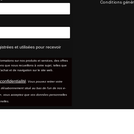
Conditions génér
trées et utilisées pour recevoir
formations sur nos produits et services, des offres
s que nous recueillons à votre sujet, telles que
'achat et de navigation sur le site web.
confidentialité
. Vous pouvez retirer votre
e désabonnement situé au bas de l'un de nos e-
e », vous acceptez que vos données personnelles
nelles.