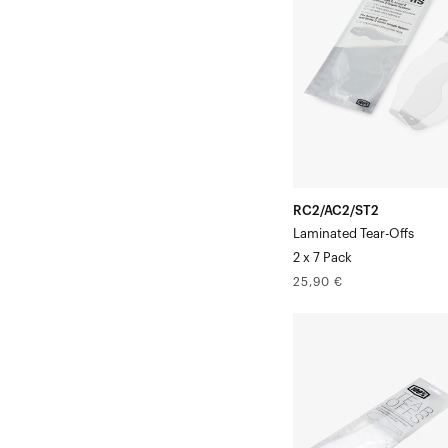
plastifiées,
paquet
de
2
x
7
RC2/AC2/ST2
Laminated Tear-Offs
2 x 7 Pack
Prix
25,90 €
normal
STRATA
Feuilles
détachables
standard,
paquet