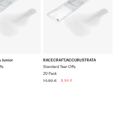
standard,
paquet
de
20
 Junior
RACECRAFT/ACCURI/STRATA
fs
Standard Tear-Offs
20 Pack
Prix
Prix
€
14,90 €
8,94 €
normal
soldé