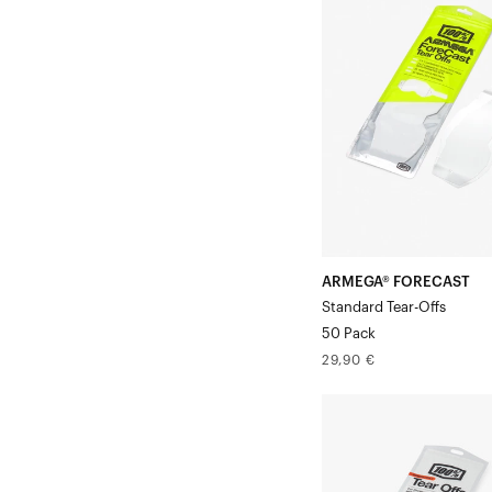
Feuilles
détachables
standard,
paquet
de
50
ARMEGA® FORECAST
Standard Tear-Offs
50 Pack
Prix
29,90 €
normal
RC2/AC2/ST2
Feuilles
détachables