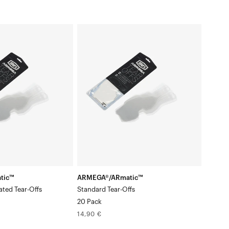
atic™
ARMEGA®/ARmatic™
Feuilles
détachables
standard,
paquet
de
20
tic™
ARMEGA®/ARmatic™
ated Tear-Offs
Standard Tear-Offs
20 Pack
Prix
14,90 €
normal