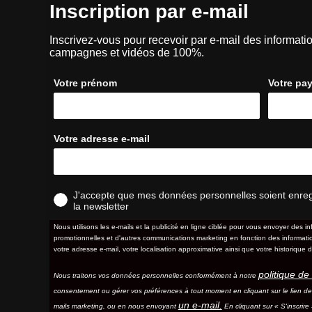
Inscription par e-mail
Inscrivez-vous pour recevoir par e-mail des informatio
campagnes et vidéos de 100%.
Votre prénom
Votre pa
Votre adresse e-mail
J'accepte que mes données personnelles soient enregis
la newsletter
Nous utilisons les e-mails et la publicité en ligne ciblée pour vous envoyer des in
promotionnelles et d'autres communications marketing en fonction des information
votre adresse e-mail, votre localisation approximative ainsi que votre historique d
politique de 
Nous traitons vos données personnelles conformément à notre
consentement ou gérer vos préférences à tout moment en cliquant sur le lien d
un e-mail.
mails marketing, ou en nous envoyant
En cliquant sur « S'inscrir