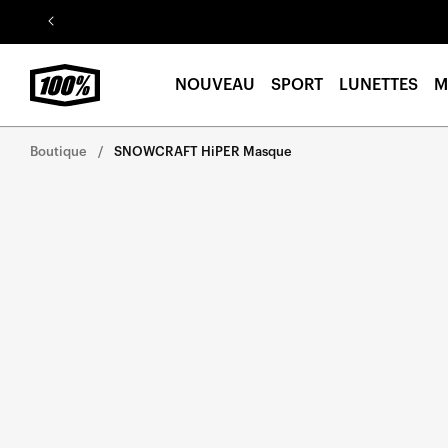
Aller au
contenu
NOUVEAU
SPORT
LUNETTES
M
Boutique
SNOWCRAFT HiPER Masque
Aller
directement
aux
informations
sur le
produit