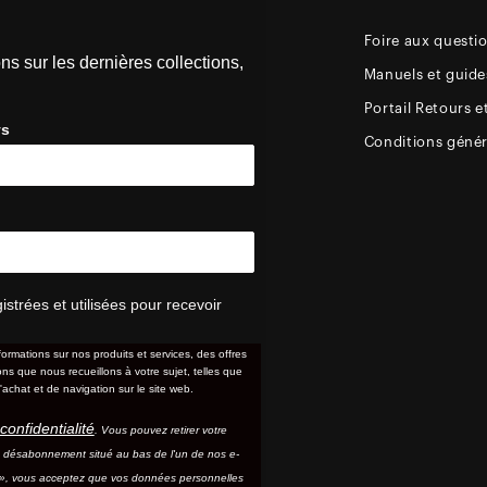
Foire aux questi
ns sur les dernières collections,
Manuels et guides
Portail Retours e
ys
Conditions génér
trées et utilisées pour recevoir
formations sur nos produits et services, des offres
s que nous recueillons à votre sujet, telles que
'achat et de navigation sur le site web.
confidentialité
. Vous pouvez retirer votre
e désabonnement situé au bas de l'un de nos e-
e », vous acceptez que vos données personnelles