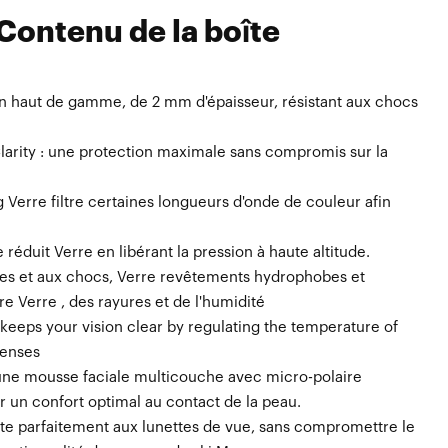
Contenu de la boîte
on haut de gamme, de 2 mm d'épaisseur, résistant aux chocs
e — compatible avec leMasque Snowcraft Masque 100%
poche compartimentée pour Verre , Verre et la protection
larity : une protection maximale sans compromis sur la
 Verre filtre certaines longueurs d'onde de couleur afin
 réduit Verre en libérant la pression à haute altitude.
ures et aux chocs, Verre revêtements hydrophobes et
e Verre , des rayures et de l'humidité
keeps your vision clear by regulating the temperature of
lenses
ne mousse faciale multicouche avec micro-polaire
r un confort optimal au contact de la peau.
e parfaitement aux lunettes de vue, sans compromettre le