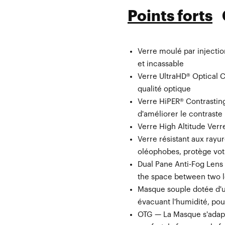
Points forts
Verre moulé par injecti
Verre de rechange Verr
et incassable
Masque microfibre avec 
Verre UltraHD® Optical C
Verre
qualité optique
Verre HiPER® Contrasting
d'améliorer le contraste
Verre High Altitude Verre
Verre résistant aux ray
oléophobes, protège votr
Dual Pane Anti-Fog Lens 
the space between two 
Masque souple dotée d'u
évacuant l'humidité, pou
OTG — La Masque s'adapt