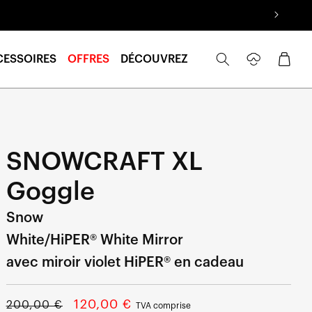
Se
Panier
CESSOIRES
OFFRES
DÉCOUVREZ
connecter
SNOWCRAFT XL
Goggle
Snow
White/HiPER® White Mirror
avec miroir violet HiPER® en cadeau
Prix
Prix
120,00 €
200,00 €
TVA comprise