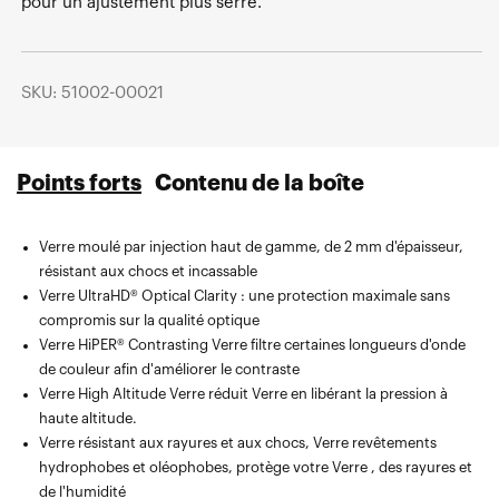
pour un ajustement plus serré.
SKU: 51002-00021
Points forts
Contenu de la boîte
Verre moulé par injection haut de gamme, de 2 mm d'épaisseur,
Verre de rechange Verre — compatible avec leMasque Snowcraft
résistant aux chocs et incassable
Masque 100%
Verre UltraHD® Optical Clarity : une protection maximale sans
Masque microfibre avec poche compartimentée pour Verre , Verre
compromis sur la qualité optique
et la protection Verre
Verre HiPER® Contrasting Verre filtre certaines longueurs d'onde
de couleur afin d'améliorer le contraste
Verre High Altitude Verre réduit Verre en libérant la pression à
haute altitude.
Verre résistant aux rayures et aux chocs, Verre revêtements
hydrophobes et oléophobes, protège votre Verre , des rayures et
de l'humidité