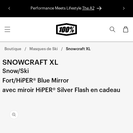
Aller au
Performance Meets Lifestyle
The A2
Colle
contenu
Panier
Boutique
Masques de Ski
Snowcraft XL
SNOWCRAFT XL
Snow/Ski
Fort/HiPER® Blue Mirror
avec miroir HiPER® Silver Flash en cadeau
Aller
directement
aux
informations
sur le
produit