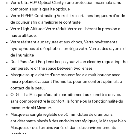
Verre UltraHD® Optical Clarity : une protection maximale sans
Masque microfibre avec poche compartimentée pour Verre , Verre
compromis sur la qualité optique
et la protection Verre
Verre HiPER® Contrasting Verre filtre certaines longueurs d'onde
de couleur afin d'améliorer le contraste
Verre High Altitude Verre réduit Verre en libérant la pression à
haute altitude.
Verre résistant aux rayures et aux chocs, Verre revêtements
hydrophobes et oléophobes, protège votre Verre , des rayures et
de l'humidité
Dual Pane Anti-Fog Lens keeps your vision clear by regulating the
temperature of the space between two lenses
Masque souple dotée d'une mousse faciale multicouche avec
micro-polaire évacuant l'humidité, pour un confort optimal au
contact de la peau.
OTG — La Masque s'adapte parfaitement aux lunettes de vue,
sans compromettre le confort, la forme ou la fonctionnalité du
masque de ski Masque.
Masque sa sangle réglable de 50 mm dotée de crampons
antidérapants placés à des endroits stratégiques, le Masque bien
Masque sur des terrains variés et dans des environnements