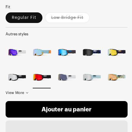
Fit
Regular Fit
Low Bridge Fit
Variant
sold
out
or
Autres styles
unavailable
View More
Ajouter au panier