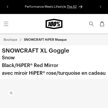
Aller au
Performance Meets Lifestyle
The A2
Colle
contenu
Panier
Boutique
SNOWCRAFT HiPER Masque
SNOWCRAFT XL Goggle
Snow
Black/HiPER® Red Mirror
avec miroir HiPER® rose/turquoise en cadeau
Aller
directement
aux
informations
sur le
produit