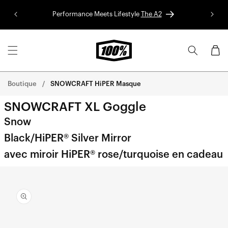
Aller au
Performance Meets Lifestyle
The A2
Colle
contenu
Panier
Boutique
SNOWCRAFT HiPER Masque
SNOWCRAFT XL Goggle
Snow
Black/HiPER® Silver Mirror
avec miroir HiPER® rose/turquoise en cadeau
Aller
directement
aux
informations
sur le
produit