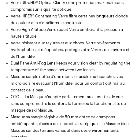
Verre UltraHD® Optical Clarity : une protection maximale sans
Masque microfibre avec poche compartimentée pour Verre , Verre
compromis sur la qualité optique
et la protection Verre
Verre HiPER® Contrasting Verre filtre certaines longueurs d'onde
de couleur afin d'améliorer le contraste
Verre High Altitude Verre réduit Verre en libérant la pression à
haute altitude.
Verre résistant aux rayures et aux chocs, Verre revêtements
hydrophobes et oléophobes, protège votre Verre , des rayures et
de l'humidité
Dual Pane Anti-Fog Lens keeps your vision clear by regulating the
temperature of the space between two lenses
Masque souple dotée d'une mousse faciale multicouche avec
micro-polaire évacuant l'humidité, pour un confort optimal au
contact de la peau.
OTG — La Masque s'adapte parfaitement aux lunettes de vue,
sans compromettre le confort, la forme ou la fonctionnalité du
masque de ski Masque.
Masque sa sangle réglable de 50 mm dotée de crampons
antidérapants placés à des endroits stratégiques, le Masque bien
Masque sur des terrains variés et dans des environnements