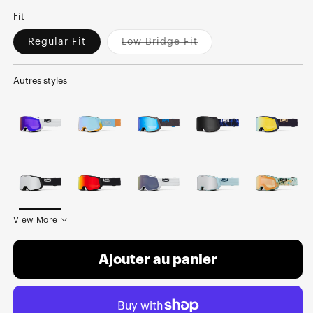
Fit
Regular Fit
Low Bridge Fit
Variant
sold
out
or
Autres styles
unavailable
View More
Ajouter au panier