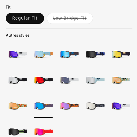
Fit
Regular Fit
Low Bridge Fit
Variant
sold
out
or
Autres styles
unavailable