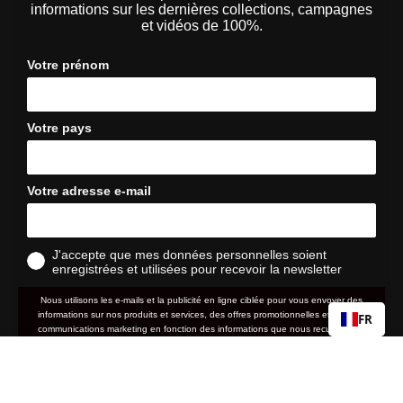
informations sur les dernières collections, campagnes
et vidéos de 100%.
Votre prénom
Votre pays
Votre adresse e-mail
J'accepte que mes données personnelles soient
enregistrées et utilisées pour recevoir la newsletter
Nous utilisons les e-mails et la publicité en ligne ciblée pour vous envoyer des
informations sur nos produits et services, des offres promotionnelles et d'autres
FR
communications marketing en fonction des informations que nous recueillons à
votre sujet, telles que votre adresse e-mail, votre localisation approximative ainsi
MasqueSNOWCRAFT
Prix
Prix
que votre historique d'achat et de navigation sur le site web.
120,00 €
200,00 €
normal
soldé
Coupe classique
Coupe à pont bas
politique de
Nous traitons vos données personnelles conformément à notre