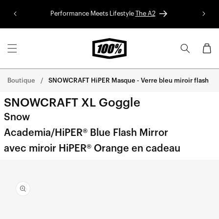
Aller au
Performance Meets Lifestyle
The A2
Colle
contenu
Panier
Boutique
SNOWCRAFT HiPER Masque - Verre bleu miroir flash
SNOWCRAFT XL Goggle
Snow
Academia/HiPER® Blue Flash Mirror
avec miroir HiPER® Orange en cadeau
Aller
directement
aux
informations
sur le
produit