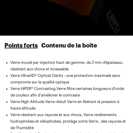
Points forts
Contenu de la boîte
Verre moulé par injection haut de gamme, de 2 mm d'épaisseur,
Verre de rechange Verre — compatible avec leMasque Snowcraft
résistant aux chocs et incassable
Masque 100%
Verre UltraHD® Optical Clarity : une protection maximale sans
Masque microfibre avec poche compartimentée pour Verre , Verre
compromis sur la qualité optique
et la protection Verre
Verre HiPER® Contrasting Verre filtre certaines longueurs d'onde
de couleur afin d'améliorer le contraste
Verre High Altitude Verre réduit Verre en libérant la pression à
haute altitude.
Verre résistant aux rayures et aux chocs, Verre revêtements
hydrophobes et oléophobes, protège votre Verre , des rayures et
de l'humidité