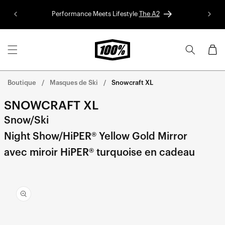
Aller au
Performance Meets Lifestyle
The A2
Colle
contenu
Panier
Boutique
Masques de Ski
Snowcraft XL
SNOWCRAFT XL
Snow/Ski
Night Show/HiPER® Yellow Gold Mirror
avec miroir HiPER® turquoise en cadeau
Aller
directement
aux
informations
sur le
produit