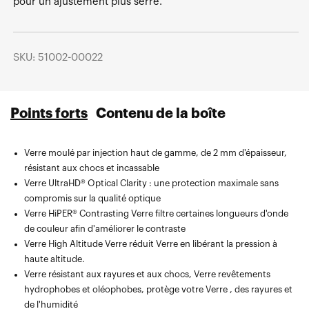
pour un ajustement plus serré.
SKU: 51002-00022
Points forts
Contenu de la boîte
Verre moulé par injection haut de gamme, de 2 mm d'épaisseur,
Verre de rechange Verre — compatible avec leMasque Snowcraft
résistant aux chocs et incassable
Masque 100%
Verre UltraHD® Optical Clarity : une protection maximale sans
Masque microfibre avec poche compartimentée pour Verre , Verre
compromis sur la qualité optique
et la protection Verre
Verre HiPER® Contrasting Verre filtre certaines longueurs d'onde
de couleur afin d'améliorer le contraste
Verre High Altitude Verre réduit Verre en libérant la pression à
haute altitude.
Verre résistant aux rayures et aux chocs, Verre revêtements
hydrophobes et oléophobes, protège votre Verre , des rayures et
de l'humidité