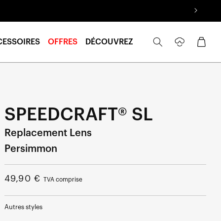
Se
Panier
CESSOIRES
OFFRES
DÉCOUVREZ
connecter
SPEEDCRAFT® SL
Replacement Lens
Persimmon
Prix
49,90 €
TVA comprise
normal
Autres styles