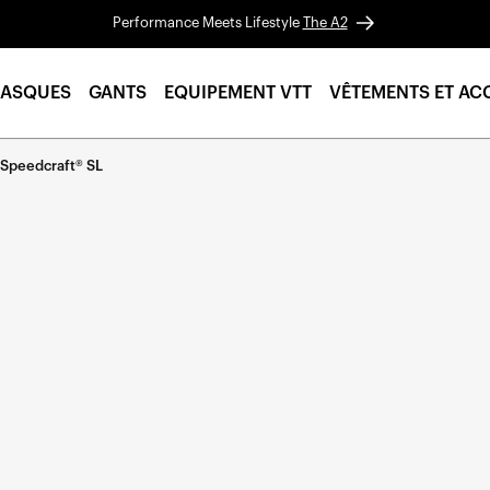
Performance Meets Lifestyle
The A2
ASQUES
GANTS
EQUIPEMENT VTT
VÊTEMENTS ET AC
 Speedcraft® SL