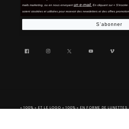
un e-mail.
mails marketing, ou en nous envoyant
En cliquant sur « S'inscrir
soient stockées et utilisées pour recevoir des newsletters et des offres promotion
S'abonner
Facebook
Instagram
Twitter
YouTube
Vim
« 100% » ET LE LOGO « 100% » EN FORME DE LUNETTES
SPEEDCRAFT® SL