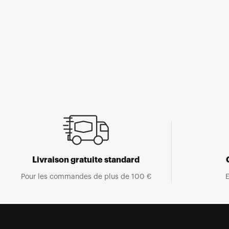
Ouvrir
le
média
1
dans
une
fenêtre
modale
Livraison gratuite standard
Pour les commandes de plus de 100 €
E