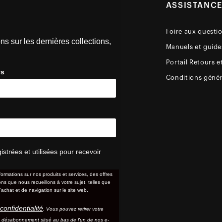
ASSISTANC
Foire aux questi
ns sur les dernières collections,
Manuels et guides
Portail Retours e
ys
Conditions génér
trées et utilisées pour recevoir
formations sur nos produits et services, des offres
s que nous recueillons à votre sujet, telles que
'achat et de navigation sur le site web.
confidentialité
. Vous pouvez retirer votre
e désabonnement situé au bas de l'un de nos e-