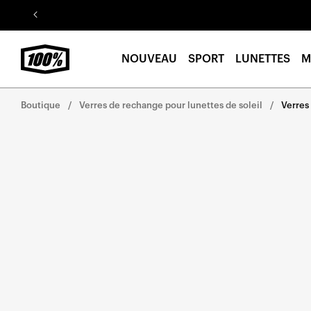
Aller au
contenu
NOUVEAU
SPORT
LUNETTES
M
Boutique
Verres de rechange pour lunettes de soleil
Verres
Aller
directement
aux
informations
sur le
produit