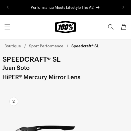
Aller au
Performance Meets Lifestyle
The A2
Co
contenu
Panier
Boutique
Sport Performance
Speedcraft® SL
SPEEDCRAFT® SL
Juan Soto
HiPER® Mercury Mirror Lens
Aller
directement
aux
informations
sur le
produit