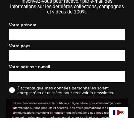
Inscrivez-vous pour recevoir par e-mail des
informations sur les dernières collections, campagnes
et vidéos de 100%.
Votre prénom
Votre pays
Votre adresse e-mail
J'accepte que mes données personnelles soient
enregistrées et utilisées pour recevoir la newsletter
Nous utilisons les e-mails et la publicité en ligne ciblée pour vous envoyer des
informations sur nos produits et services, des offres promotionnelles et d'autres
FR
communications marketing en fonction des informations que nous recueillons à
votre sujet, telles que votre adresse e-mail, votre localisation approximative ainsi
que votre historique d'achat et de navigation sur le site web.
SPEEDCRAFT® SL
Prix
159,90 €
normal
politique de
Nous traitons vos données personnelles conformément à notre