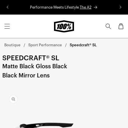
Aller au
Performance Meets Lifestyle
The A2
Co
contenu
Panier
Boutique
Sport Performance
Speedcraft® SL
SPEEDCRAFT® SL
Matte Black Gloss Black
Black Mirror Lens
Aller
directement
aux
informations
sur le
produit