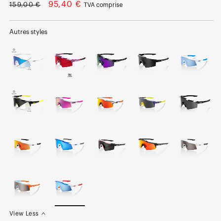
Prix
Prix
95,40 €
159,00 €
TVA comprise
normal
soldé
Autres styles
View Less