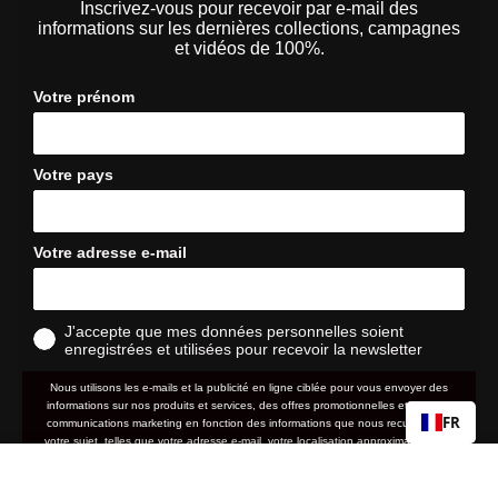
Inscrivez-vous pour recevoir par e-mail des
informations sur les dernières collections, campagnes
et vidéos de 100%.
Votre prénom
Votre pays
Votre adresse e-mail
J'accepte que mes données personnelles soient
enregistrées et utilisées pour recevoir la newsletter
Nous utilisons les e-mails et la publicité en ligne ciblée pour vous envoyer des
informations sur nos produits et services, des offres promotionnelles et d'autres
FR
communications marketing en fonction des informations que nous recueillons à
votre sujet, telles que votre adresse e-mail, votre localisation approximative ainsi
que votre historique d'achat et de navigation sur le site web.
SPEEDCRAFT® SL
Prix
Prix
95,40 €
159,00 €
normal
soldé