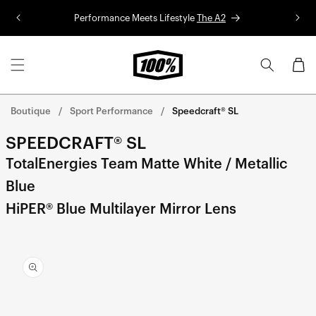
Aller au
Performance Meets Lifestyle
The A2
Co
contenu
Panier
Boutique
Sport Performance
Speedcraft® SL
SPEEDCRAFT® SL
TotalEnergies Team Matte White / Metallic
Blue
HiPER® Blue Multilayer Mirror Lens
Aller
directement
aux
informations
sur le
produit