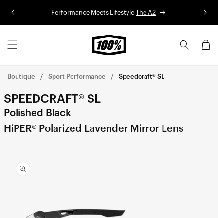
Aller au
Performance Meets Lifestyle
The A2
Co
contenu
Panier
Boutique
Sport Performance
Speedcraft® SL
SPEEDCRAFT® SL
Polished Black
HiPER® Polarized Lavender Mirror Lens
Aller
directement
aux
informations
sur le
produit