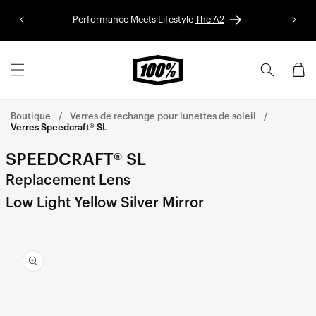
Aller au
Performance Meets Lifestyle
The A2
Colle
contenu
Panier
Boutique
Verres de rechange pour lunettes de soleil
Verres Speedcraft® SL
SPEEDCRAFT® SL
Replacement Lens
Low Light Yellow Silver Mirror
Aller
directement
aux
informations
sur le
produit