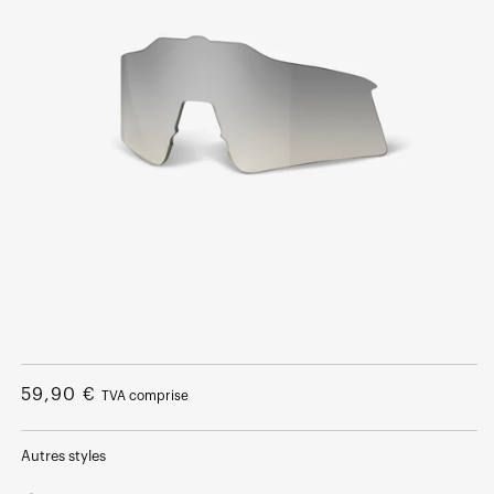
Ouvrir
le
média
Prix
59,90 €
TVA comprise
1
dans
normal
une
fenêtre
Autres styles
modale