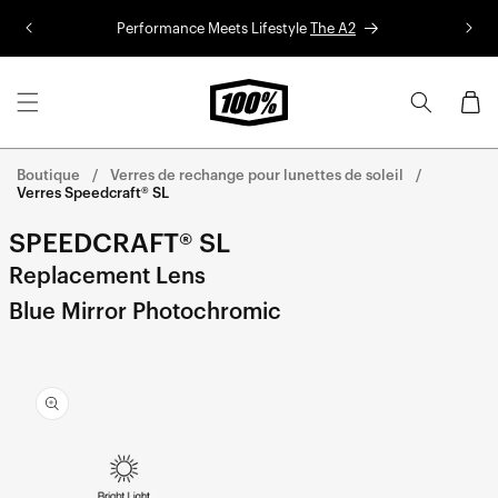
Aller au
Performance Meets Lifestyle
The A2
Co
contenu
Panier
Boutique
Verres de rechange pour lunettes de soleil
Verres Speedcraft® SL
SPEEDCRAFT® SL
Replacement Lens
Blue Mirror Photochromic
Aller
directement
aux
informations
sur le
produit