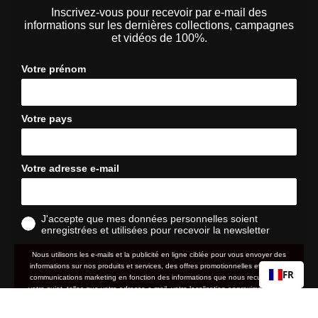
Inscrivez-vous pour recevoir par e-mail des
informations sur les dernières collections, campagnes
et vidéos de 100%.
Votre prénom
Votre pays
Votre adresse e-mail
J'accepte que mes données personnelles soient
enregistrées et utilisées pour recevoir la newsletter
Nous utilisons les e-mails et la publicité en ligne ciblée pour vous envoyer des
informations sur nos produits et services, des offres promotionnelles et d'autres
FR
communications marketing en fonction des informations que nous recueillons à
votre sujet, telles que votre adresse e-mail, votre localisation approximative ainsi
que votre historique d'achat et de navigation sur le site web.
SPEEDCRAFT® SL
Prix
99,90 €