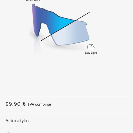
Ouvrir
le
média
Prix
99,90 €
TVA comprise
1
dans
normal
une
fenêtre
Autres styles
modale