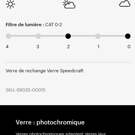
Filtre de lumière :
CAT 0-2
4
3
2
1
0
Verre de rechange Verre Speedcraft
SKU: 69035-00015
Verre : photochromique
Verres photochromiques adaptent Verres leur