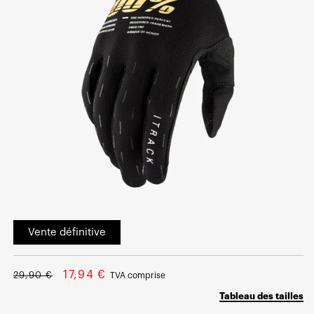
Ouvrir
le
Vente définitive
média
1
dans
une
Prix
Prix
fenêtre
17,94 €
29,90 €
TVA comprise
modale
normal
soldé
Tableau des tailles