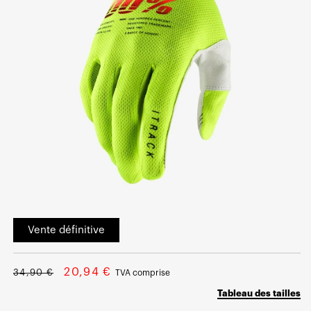
Ouvrir
le
Vente définitive
média
1
dans
une
Prix
Prix
fenêtre
20,94 €
34,90 €
TVA comprise
modale
normal
soldé
Tableau des tailles