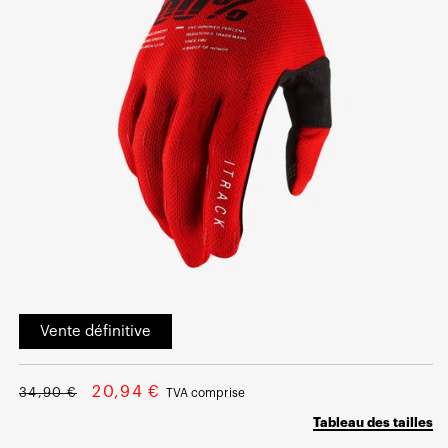
Ouvrir
le
Vente définitive
média
1
dans
une
Prix
Prix
fenêtre
20,94 €
34,90 €
TVA comprise
modale
normal
soldé
Tableau des tailles