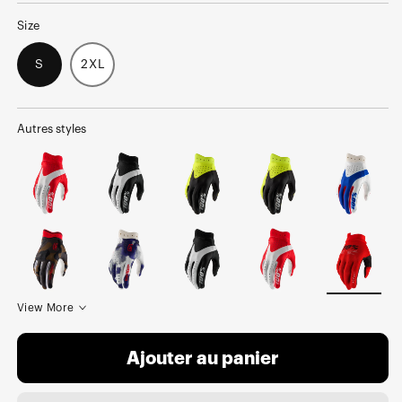
Size
S
2XL
Autres styles
View More
Ajouter au panier