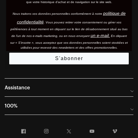
que votre historique d'achat et de navigation sur le site web.
politique de
Nous traitons vos données personnelles conformément à notre
confidentialité
. Vous pouvez retirer votre consentement ou gérer vos
préférences à tout moment en cliquant sur le lien de désabonnement situé au bas
un e-mail.
de l'un de nos e-mails marketing, ou en nous envoyant
En cliquant
sur « S'inscrire », vous acceptez que vos données personnelles soient stockées et
utilisées pour recevoir des newsletters et des offres promotionnelles.
S'abonner
Assistance
Foire aux questions
100%
Manuels et guides des tailles
Distributeurs internationaux
Portail Retours et Garantie
Facebook
Instagram
Twitter
YouTube
Vimeo
Informations sur l'entreprise
Conditions générales de vente