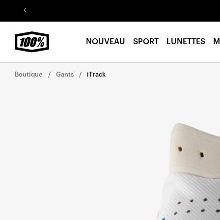
Aller au
contenu
NOUVEAU
SPORT
LUNETTES
M
Boutique
Gants
iTrack
Aller
directement
aux
informations
sur le
produit