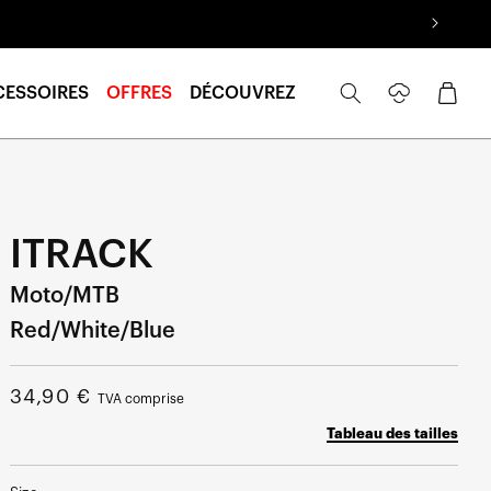
Se
Panier
CESSOIRES
OFFRES
DÉCOUVREZ
connecter
ITRACK
Moto/MTB
Red/White/Blue
Prix
34,90 €
TVA comprise
normal
Tableau des tailles