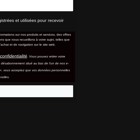
trées et utilisées pour recevoir
formations sur nos produits et services, des offres
s que nous recueillons à votre sujet, telles que
'achat et de navigation sur le site web.
confidentialité
. Vous pouvez retirer votre
e désabonnement situé au bas de l'un de nos e-
e », vous acceptez que vos données personnelles
nelles.
eo