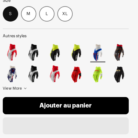
Size
S
M
L
XL
Autres styles
View More
Ajouter au panier