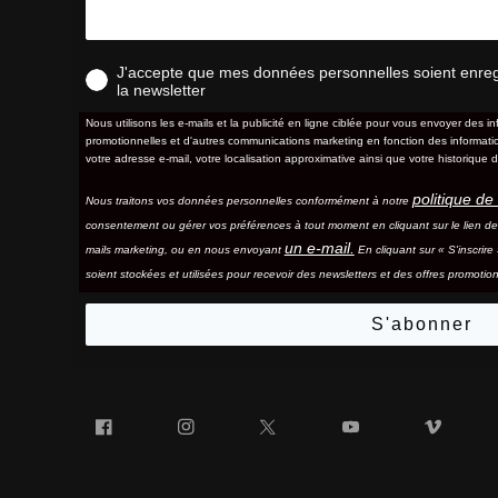
J'accepte que mes données personnelles soient enregis
la newsletter
Nous utilisons les e-mails et la publicité en ligne ciblée pour vous envoyer des in
promotionnelles et d'autres communications marketing en fonction des information
votre adresse e-mail, votre localisation approximative ainsi que votre historique d
politique de 
Nous traitons vos données personnelles conformément à notre
consentement ou gérer vos préférences à tout moment en cliquant sur le lien d
un e-mail.
mails marketing, ou en nous envoyant
En cliquant sur « S'inscrir
soient stockées et utilisées pour recevoir des newsletters et des offres promotion
S'abonner
Facebook
Instagram
Twitter
YouTube
Vim