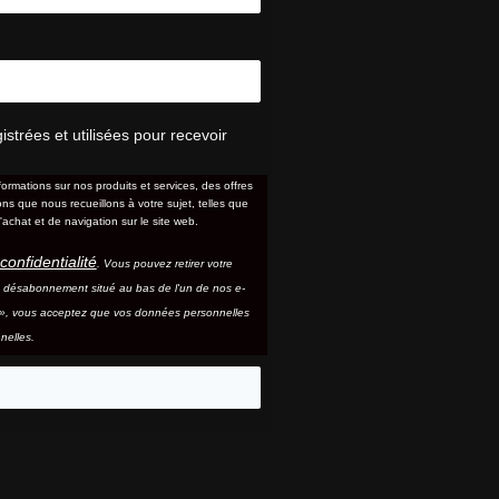
trées et utilisées pour recevoir
formations sur nos produits et services, des offres
s que nous recueillons à votre sujet, telles que
'achat et de navigation sur le site web.
confidentialité
. Vous pouvez retirer votre
e désabonnement situé au bas de l'un de nos e-
e », vous acceptez que vos données personnelles
nelles.
eo