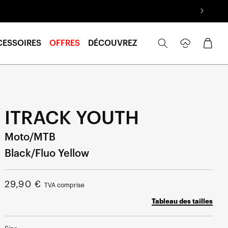
Se
Panier
CESSOIRES
OFFRES
DÉCOUVREZ
connecter
ITRACK YOUTH
Moto/MTB
Black/Fluo Yellow
Prix
29,90 €
TVA comprise
normal
Tableau des tailles