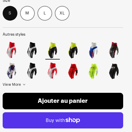
Size
S
M
L
XL
Autres styles
View More
Ajouter au panier