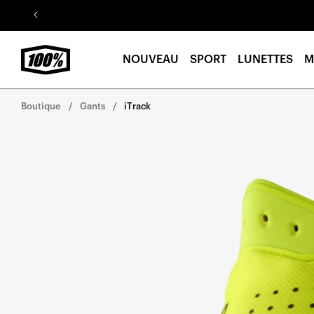
Aller au
contenu
NOUVEAU
SPORT
LUNETTES
M
Boutique
Gants
iTrack
Aller
directement
aux
informations
sur le
produit