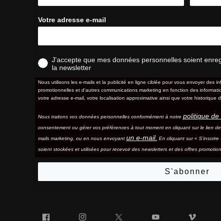
Votre adresse e-mail
J'accepte que mes données personnelles soient enregis
la newsletter
Nous utilisons les e-mails et la publicité en ligne ciblée pour vous envoyer des in
promotionnelles et d'autres communications marketing en fonction des information
votre adresse e-mail, votre localisation approximative ainsi que votre historique d
politique de 
Nous traitons vos données personnelles conformément à notre
consentement ou gérer vos préférences à tout moment en cliquant sur le lien d
un e-mail.
mails marketing, ou en nous envoyant
En cliquant sur « S'inscrir
soient stockées et utilisées pour recevoir des newsletters et des offres promotion
S'abonner
Facebook
Instagram
Twitter
YouTube
Vim