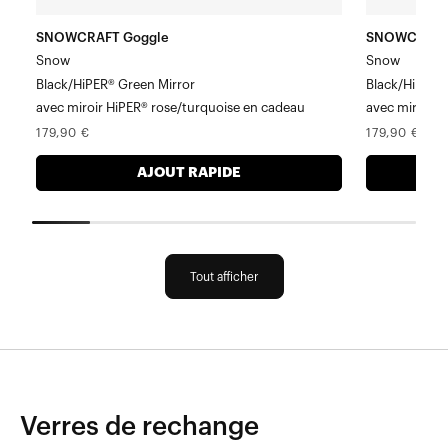
en
en
cadeau
cadeau
SNOWCRAFT Goggle
SNOWCRAFT
Snow
Snow
Black/HiPER® Green Mirror
Black/HiPER® 
avec miroir HiPER® rose/turquoise en cadeau
avec miroir H
Prix
Prix
179,90 €
179,90 €
normal
normal
AJOUT RAPIDE
Tout afficher
Verres de rechange