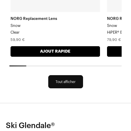
NORG Replacement Lens
NORG Repla
Snow
Snow
Clear
HiPER® Black 
Prix
Prix
59,90 €
79,90 €
normal
normal
AJOUT RAPIDE
Tout afficher
Ski Glendale®