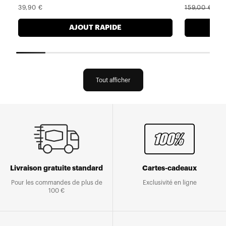
Prix
Prix
Pr
39,90 €
159,00 €
9
normal
normal
s
AJOUT RAPIDE
Tout afficher
Livraison gratuite standard
Cartes-cadeaux
Pour les commandes de plus de
Exclusivité en ligne
100 €