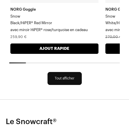
cadeau
rose/turquo
NORG Goggle
NORG Goggl
Snow
Snow
Black/HiPER® Red Mirror
White/HiPER®
avec miroir HiPER® rose/turquoise en cadeau
avec miroir H
Prix
Prix
P
259,90 €
270,00 €
1
normal
normal
s
AJOUT RAPIDE
Tout afficher
Le Snowcraft®