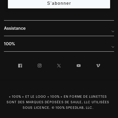
S'abonner
Assistance
Foire aux questions
100%
Manuels et guides des tailles
Distributeurs internationaux
Portail Retours et Garantie
Facebook
Instagram
Twitter
YouTube
Vimeo
Informations sur l'entreprise
Conditions générales de vente
Dernier appel avant le départ – Ski
Déclaration de conformité
Demandes relatives à la protection des données dans le cadre
du RGPD
« 100% » ET LE LOGO « 100% » EN FORME DE LUNETTES
SONT DES MARQUES DÉPOSÉES DE SAULE, LLC UTILISÉES
Droit de rétractation
SOUS LICENCE. © 100% SPEEDLAB, LLC.
Carrières