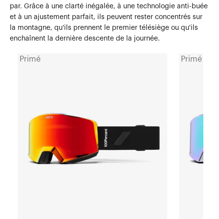
par. Grâce à une clarté inégalée, à une technologie anti-buée
et à un ajustement parfait, ils peuvent rester concentrés sur
la montagne, qu'ils prennent le premier télésiège ou qu'ils
enchaînent la dernière descente de la journée.
Primé
Primé
Masque
Masque
NORG
NORG
Masque
Masque
SnowBlack
SnowWhite
/
/
HiPER®
HiPER®
Rouge
miroir
miroir
vert
avec
avec
masque
en
HiPER®
bonus
rose/turquoise
HiPER®
en
miroir