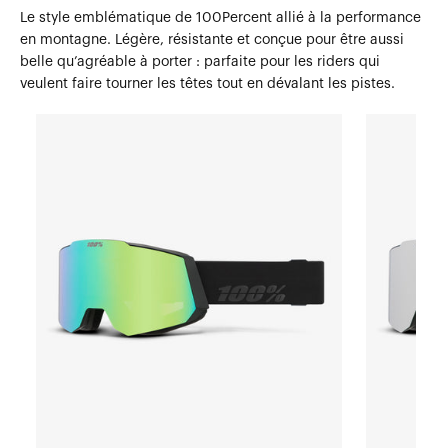
Le style emblématique de 100Percent allié à la performance
en montagne. Légère, résistante et conçue pour être aussi
belle qu’agréable à porter : parfaite pour les riders qui
veulent faire tourner les têtes tout en dévalant les pistes.
Masque
Masque
SNOWCRAFT
SNOWCRAF
Masque
Masque
SnowBlack
SnowBlack
/
/
HiPER®
HiPER®
vert
Silver
miroir
Mirror
avec
avec
masque
masque
HiPER®
HiPER®
rose/turquoise
Pink/Turquo