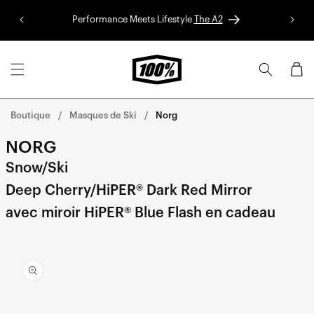
Aller au
Performance Meets Lifestyle
The A2
Colle
contenu
Panier
Boutique
Masques de Ski
Norg
NORG
Snow/Ski
Deep Cherry/HiPER® Dark Red Mirror
avec miroir HiPER® Blue Flash en cadeau
Aller
directement
aux
informations
sur le
produit