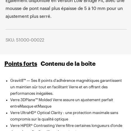
Également disponible en version Low Bridge Fit, avec une
mousse de pont nasal plus épaisse de 5 à 10 mm pour un
ajustement plus serré.
SKU: 51000-00022
Points forts
Contenu de la boîte
Gravit8™ — Ses 8 points d'adhérence magnétiques garantissent
Verre de rechange Verre avec un cache de protection magnétique
un maintien sûr tout en facilitant Verre et en offrant des
qui se fixe sur le Masque par-dessus le Masque déjà en place
performances inégalées.
Masque protégeant Masque Verres deux Verres la fois pendant le
Verre 3DPlane™ Molded Verre assure un ajustement parfait
rangement.
entreMasque etMasque
Masque en microfibre avec poche compartimentée pour Verre
Verre UltraHD® Optical Clarity : une protection maximale sans
supplémentaires, Verre et Verre protéger en dehors des pistes.
compromis sur la qualité optique
Verre HiPER® Contrasting Verre filtre certaines longueurs d'onde