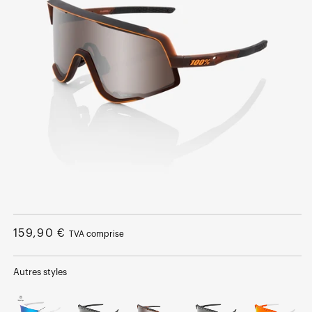
Ouvrir
le
média
Prix
159,90 €
TVA comprise
1
dans
normal
une
fenêtre
Autres styles
modale