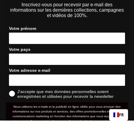
Inscrivez-vous pour recevoir par e-mail des
informations sur les dernières collections, campagnes
et vidéos de 100%.
Votre prénom
Votre pays
Votre adresse e-mail
J'accepte que mes données personnelles soient
enregistrées et utilisées pour recevoir la newsletter
Nous utilisons les e-mails et la publicité en ligne ciblée pour vous envoyer des
informations sur nos produits et services, des offres promotionnelles et d'autres
FR
communications marketing en fonction des informations que nous recueillons à
votre sujet, telles que votre adresse e-mail, votre localisation approximative ainsi
que votre historique d'achat et de navigation sur le site web.
GLENDALE®
Prix
159,90 €
normal