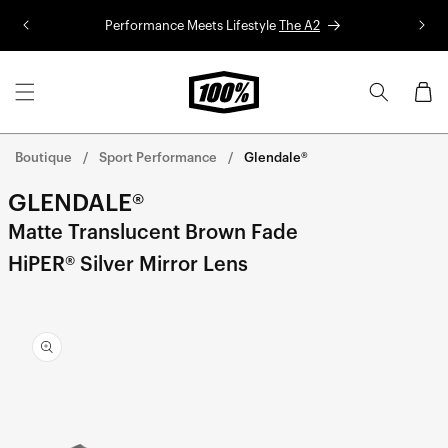
Aller au
Performance Meets Lifestyle
The A2
Co
contenu
Panier
Boutique
Sport Performance
Glendale®
GLENDALE®
Matte Translucent Brown Fade
HiPER® Silver Mirror Lens
Aller
directement
aux
informations
sur le
produit