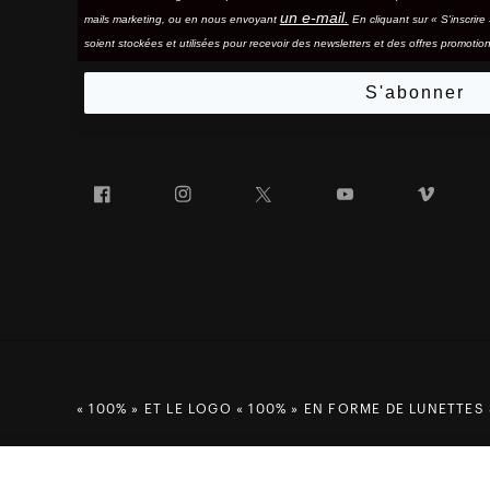
un e-mail.
mails marketing, ou en nous envoyant
En cliquant sur « S'inscrir
soient stockées et utilisées pour recevoir des newsletters et des offres promotion
S'abonner
Facebook
Instagram
Twitter
YouTube
Vim
« 100% » ET LE LOGO « 100% » EN FORME DE LUNETTES
VerreNORG