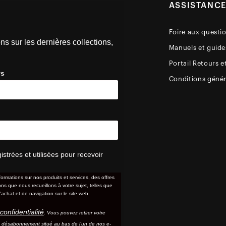
ASSISTANC
Foire aux questi
ns sur les dernières collections,
Manuels et guides
Portail Retours e
ys
Conditions génér
trées et utilisées pour recevoir
formations sur nos produits et services, des offres
s que nous recueillons à votre sujet, telles que
'achat et de navigation sur le site web.
confidentialité
. Vous pouvez retirer votre
e désabonnement situé au bas de l'un de nos e-