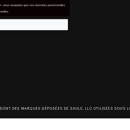
e », vous acceptez que vos données personnelles
nelles.
eo
 SONT DES MARQUES DÉPOSÉES DE SAULE, LLC UTILISÉES SOUS LI
Prix
79,90 €