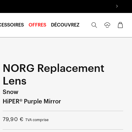
Se
Panier
CESSOIRES
OFFRES
DÉCOUVREZ
connecter
NORG Replacement
Lens
Snow
HiPER® Purple Mirror
Prix
79,90 €
TVA comprise
normal