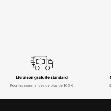
Ouvrir
le
média
1
dans
une
fenêtre
modale
Livraison gratuite standard
Pour les commandes de plus de 100 €
E