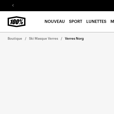
Aller au
contenu
NOUVEAU
SPORT
LUNETTES
M
Boutique
Ski Masque Verres
Verres Norg
Aller
directement
aux
informations
sur le
produit