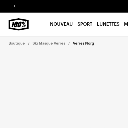
Aller au
contenu
NOUVEAU
SPORT
LUNETTES
M
Boutique
Ski Masque Verres
Verres Norg
Aller
directement
aux
informations
sur le
produit