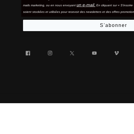
un e-mail.
mails marketing, ou en nous envoyant
En cliquant sur « S'inscrir
soient stockées et utilisées pour recevoir des newsletters et des offres promotion
S'abonner
Facebook
Instagram
Twitter
YouTube
Vim
VerreNORG
« 100% » ET LE LOGO « 100% » EN FORME DE LUNETTES