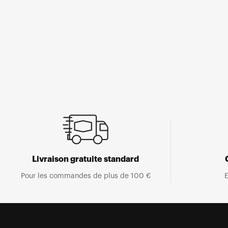
Ouvrir
le
média
1
dans
une
fenêtre
modale
Livraison gratuite standard
Pour les commandes de plus de 100 €
E