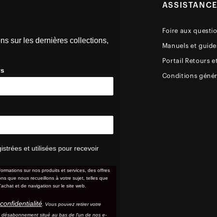
ASSISTANC
Foire aux questi
ns sur les dernières collections,
Manuels et guides
Portail Retours e
ys
Conditions génér
trées et utilisées pour recevoir
formations sur nos produits et services, des offres
s que nous recueillons à votre sujet, telles que
'achat et de navigation sur le site web.
confidentialité
. Vous pouvez retirer votre
e désabonnement situé au bas de l'un de nos e-