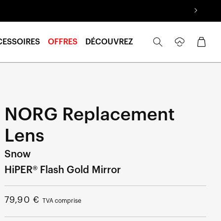
Se
Panier
CESSOIRES
OFFRES
DÉCOUVREZ
connecter
NORG Replacement
Lens
Snow
HiPER® Flash Gold Mirror
Prix
79,90 €
TVA comprise
normal