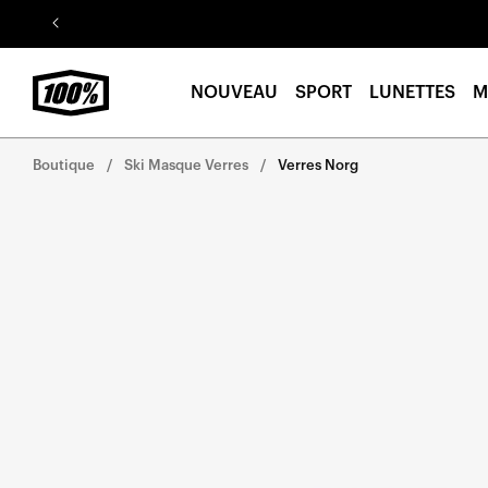
Aller au
contenu
NOUVEAU
SPORT
LUNETTES
M
Boutique
Ski Masque Verres
Verres Norg
Aller
directement
aux
informations
sur le
produit