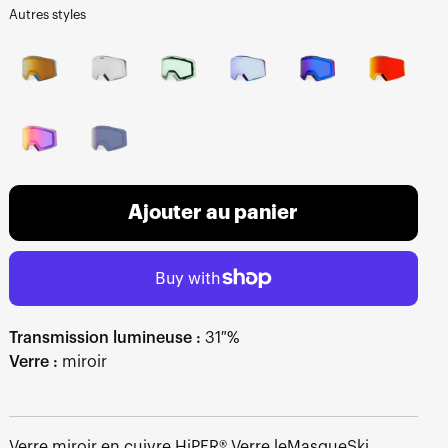
Autres styles
Ajouter au panier
Transmission lumineuse :
31 %
Verre :
miroir
Verre miroir en cuivre HiPER® Verre leMasqueSki