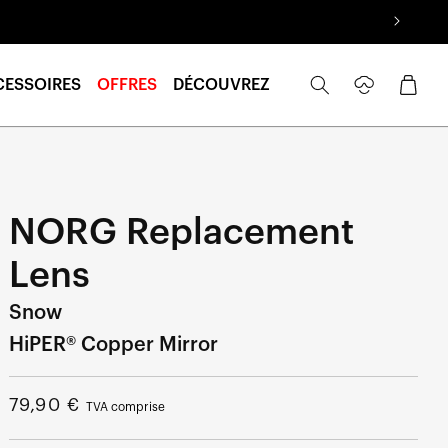
Se
Panier
CESSOIRES
OFFRES
DÉCOUVREZ
connecter
NORG Replacement
Lens
Snow
HiPER® Copper Mirror
Prix
79,90 €
TVA comprise
normal