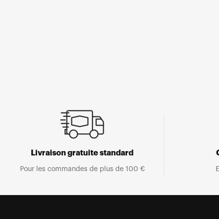
Ouvrir
le
média
1
dans
une
fenêtre
modale
Livraison gratuite standard
Pour les commandes de plus de 100 €
E