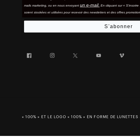
un e-mail.
mails marketing, ou en nous envoyant
En cliquant sur « S'inscrir
soient stockées et utilisées pour recevoir des newsletters et des offres promotion
S'abonner
Facebook
Instagram
Twitter
YouTube
Vim
« 100% » ET LE LOGO « 100% » EN FORME DE LUNETTES