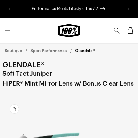
Aller au
Performance Meets Lifestyle
The A2
Colle
contenu
Panier
Boutique
Sport Performance
Glendale®
GLENDALE®
Soft Tact Juniper
HiPER® Mint Mirror Lens w/ Bonus Clear Lens
Aller
directement
aux
informations
sur le
produit