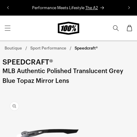
Aller au
Performance Meets Lifestyle
The A2
Co
contenu
Panier
Boutique
Sport Performance
Speedcraft®
SPEEDCRAFT®
MLB Authentic Polished Translucent Grey
Blue Topaz Mirror Lens
Aller
directement
aux
informations
sur le
produit