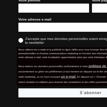
Votre prénom
Votre pa
Votre adresse e-mail
J'accepte que mes données personnelles soient enregis
la newsletter
Nous utilisons les e-mails et la publicité en ligne ciblée pour vous envoyer des in
promotionnelles et d'autres communications marketing en fonction des information
votre adresse e-mail, votre localisation approximative ainsi que votre historique d
politique de 
Nous traitons vos données personnelles conformément à notre
consentement ou gérer vos préférences à tout moment en cliquant sur le lien d
un e-mail.
mails marketing, ou en nous envoyant
En cliquant sur « S'inscrir
soient stockées et utilisées pour recevoir des newsletters et des offres promotion
S'abonner