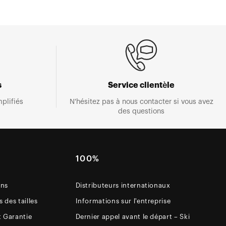
s
Service clientèle
plifiés
N'hésitez pas à nous contacter si vous avez
des questions
E
100%
ons
Distributeurs internationaux
 des tailles
Informations sur l'entreprise
t Garantie
Dernier appel avant le départ – Ski