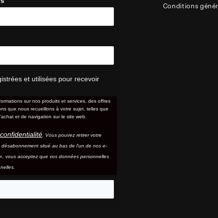
ys
Conditions génér
trées et utilisées pour recevoir
formations sur nos produits et services, des offres
s que nous recueillons à votre sujet, telles que
'achat et de navigation sur le site web.
confidentialité
. Vous pouvez retirer votre
e désabonnement situé au bas de l'un de nos e-
e », vous acceptez que vos données personnelles
nelles.