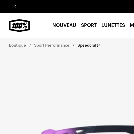
Aller au
contenu
NOUVEAU
SPORT
LUNETTES
M
Boutique
Sport Performance
Speedcraft®
Aller
directement
aux
informations
sur le
produit