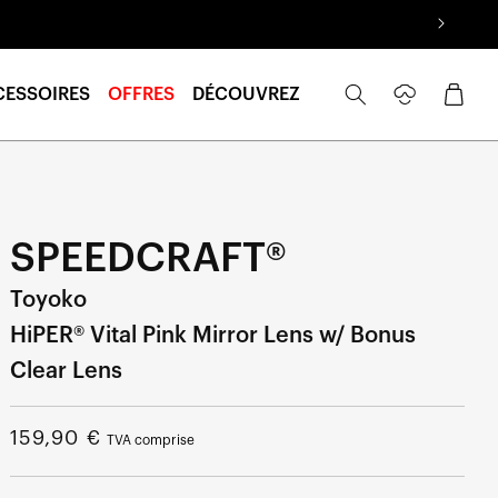
Se
Panier
CESSOIRES
OFFRES
DÉCOUVREZ
connecter
SPEEDCRAFT®
Toyoko
HiPER® Vital Pink Mirror Lens w/ Bonus
Clear Lens
Prix
159,90 €
TVA comprise
normal