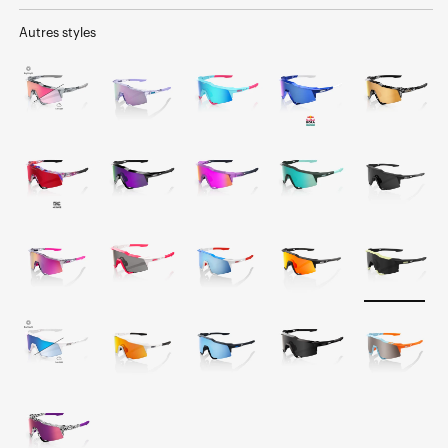
normal
soldé
Autres styles