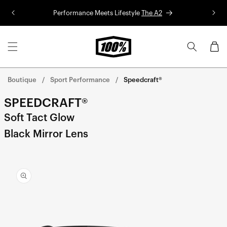
Aller au
Performance Meets Lifestyle
The A2
Co
contenu
Panier
Boutique
Sport Performance
Speedcraft®
SPEEDCRAFT®
Soft Tact Glow
Black Mirror Lens
Aller
directement
aux
informations
sur le
produit