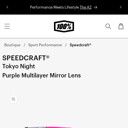
Aller au
Performance Meets Lifestyle
The A2
Co
contenu
Panier
Boutique
Sport Performance
Speedcraft®
SPEEDCRAFT®
Tokyo Night
Purple Multilayer Mirror Lens
Aller
directement
aux
informations
sur le
produit