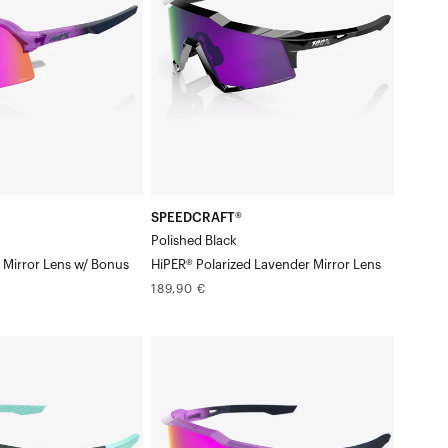
polarisé
noir
brillant,
miroir
lavande
SPEEDCRAFT®
Polished Black
k Mirror Lens w/ Bonus
HiPER® Polarized Lavender Mirror Lens
Prix
189,90 €
normal
SPEEDCRAFT®
ToyokoHiPER®
Vital
Pink