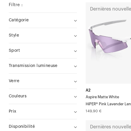
Filtre :
A2
Dernières nouvell
Aspire
Catégorie
Matte
WhiteHiPER®
Style
Pink
Lavender
Sport
Lens
Transmission lumineuse
Verre
A2
Couleurs
Aspire Matte White
HiPER® Pink Lavender Len
Prix
149,90 €
Prix
normal
A2
Dernières nouvell
Disponibilité