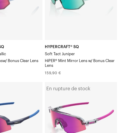
Mint
Mirror
Verre
Clair
Verre
en
SQ
HYPERCRAFT® SQ
cadeau
llic
Soft Tact Juniper
nsw/ Bonus Clear Lens
HiPER® Mint Mirror Lens w/ Bonus Clear
Lens
Prix
159,90 €
normal
SLENDALE®
En rupture de stock
SL
Tokyo
NightPurple
Mirror
Verre