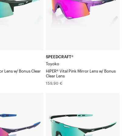
Mirror
Verre
Clair
Verre
en
cadeau
SPEEDCRAFT®
r
Toyoko
or Lens w/ Bonus Clear
HiPER® Vital Pink Mirror Lens w/ Bonus
Clear Lens
Prix
159,90 €
normal
HYPERCRAFT®
SQ
Soft
Tact
JuniperHiPER®