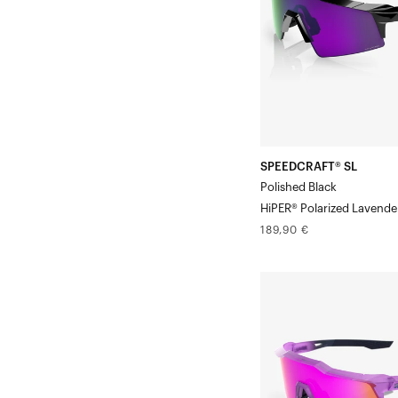
polarisé
noir
poli,
miroir
lavande
SPEEDCRAFT® SL
Polished Black
HiPER® Polarized Lavende
Prix
189,90 €
normal
SPEEDCRAFT®
XS
ToyokoHiPER®
Vital
Pink