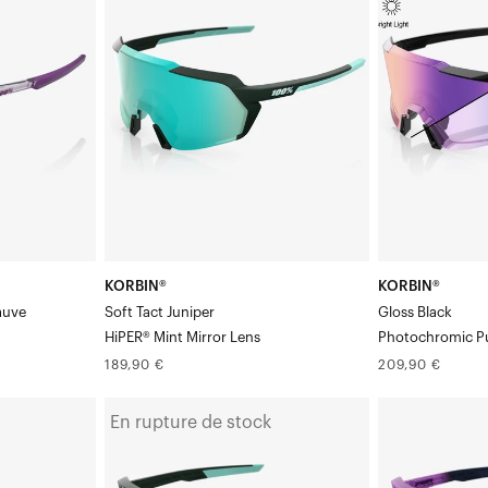
Soft
Verre
Tact
miroir
JuniperHiPER®
photochromi
Mint
violet,
Mirror
finition
Verre
noir
brillant
KORBIN®
KORBIN®
auve
Soft Tact Juniper
Gloss Black
HiPER® Mint Mirror Lens
Photochromic Pu
Prix
Prix
189,90 €
209,90 €
normal
normal
S3™
S3™
En rupture de stock
Soft
ToyokoHiPER®
Tact
Vital