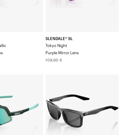
SLENDALE® SL
llic
Tokyo Night
ns
Purple Mirror Lens
Prix
109,90 €
normal
BLAKE
Fumée
translucide,
base
fumée,
Verre