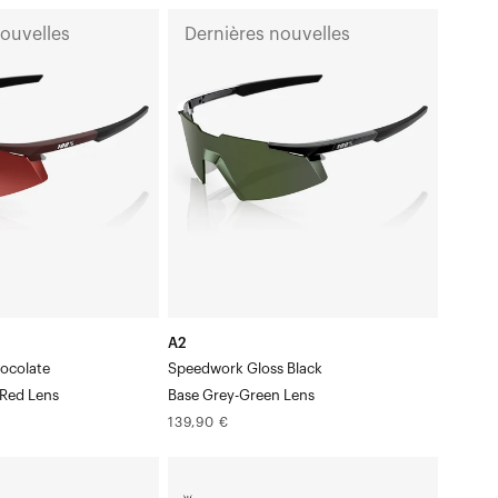
A2
nouvelles
Dernières nouvelles
Speedwork
Gloss
BlackBase
dient
Grey-
Green
Lens
A2
hocolate
Speedwork Gloss Black
Red Lens
Base Grey-Green Lens
Prix
139,90 €
normal
AEROCRAFT®