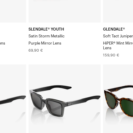
Verre
Clair
Verre
en
cadeau
SLENDALE® YOUTH
GLENDALE®
Satin Storm Metallic
Soft Tact Junipe
ens
Purple Mirror Lens
HiPER® Mint Mirr
Lens
Prix
69,90 €
Prix
159,90 €
normal
normal
ERBA
HUDSON
SmokeBase
Havana
Smoke
brillant,
Verre
base
translucide
gris-
vert,
Verre