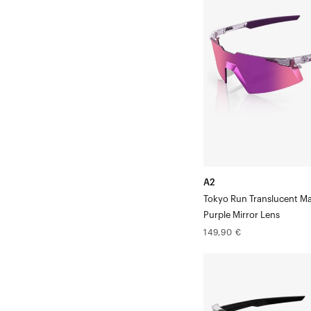
Tokyo
Run
Translucent
MauvePurple
Mirror
Lens
A2
Tokyo Run Translucent M
Purple Mirror Lens
Prix
149,90 €
normal
S3™
Verre
miroir