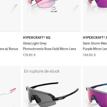
Verre
Storm
photochromique
Metallic
miroir
Purple
or
Mirror
rose
»
avec
HYPERCRAFT® SQ
HYPERCRAFT® 
verres
Gloss Light Grey
Satin Storm Meta
«
Lens w/ Bonus
Photochromic Rose Gold Mirror Lens
Purple Mirror Le
Clair
Prix
Prix
179,90 €
149,90 €
normal
normal
»
en
SLENDALE®
SLENDALE®
En rupture de stock
cadeau
SL
SL
Noir
Satin
mat
Storm
/
Metallic
Verre
Purple