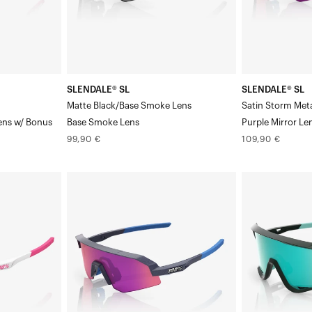
fumés
Mirror
Verre
SLENDALE® SL
SLENDALE® SL
Matte Black/Base Smoke Lens
Satin Storm Meta
Lens w/ Bonus
Base Smoke Lens
Purple Mirror Le
Prix
Prix
99,90 €
109,90 €
normal
normal
SLENDALE®
GLENDALE®
YOUTH
Soft
Satin
Tact
Storm
JuniperHiPER®
Metallic
Mint
Purple
Mirror
Mirror
Verre