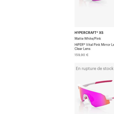
Pink
Mirror
Verre
Clair
Verre
HYPERCRAFT® XS
en
Matte White/Pink
cadeau
HiPER® Vital Pink Mirror 
Clear Lens
Prix
159,90 €
normal
SLENDALE®
En rupture de stock
YOUTH
Blanc
mat/Rose
HiPER®
Vital
Pink