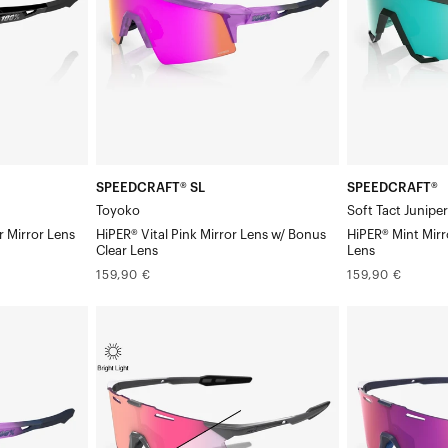
Pink
Verre
Mirror
miroir
Verre
menthe
Clair
Verre
Verre
Verre
en
Clair
cadeau
en
SPEEDCRAFT® SL
SPEEDCRAFT®
cadeau
Toyoko
Soft Tact Junipe
r Mirror Lens
HiPER® Vital Pink Mirror Lens w/ Bonus
HiPER® Mint Mirr
Clear Lens
Lens
Prix
Prix
159,90 €
159,90 €
normal
normal
HYPERCRAFT®
HYPERCRAFT®
SQ
SQ
Gris
Verre
clair
«
brillant,
Satin