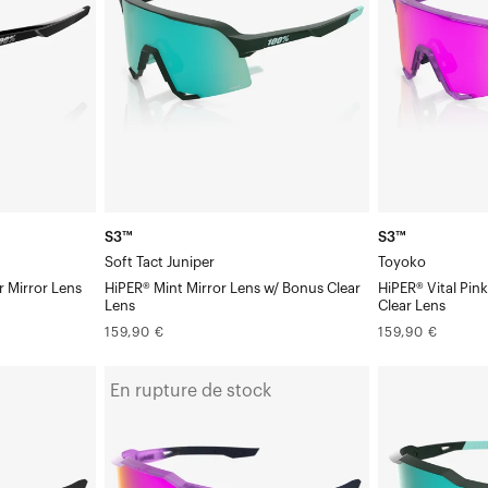
JuniperHiPER®
Pink
Mint
Mirror
Mirror
Verre
Verre
Clair
Clair
Verre
Verre
en
en
cadeau
cadeau
S3™
S3™
Soft Tact Juniper
Toyoko
r Mirror Lens
HiPER® Mint Mirror Lens w/ Bonus Clear
HiPER® Vital Pin
Lens
Clear Lens
Prix
Prix
159,90 €
159,90 €
normal
normal
SPEEDCRAFT®
SPEEDCRAFT®
En rupture de stock
SL
Soft
ToyokoHiPER®
Tact
Vital
JuniperHiPER®