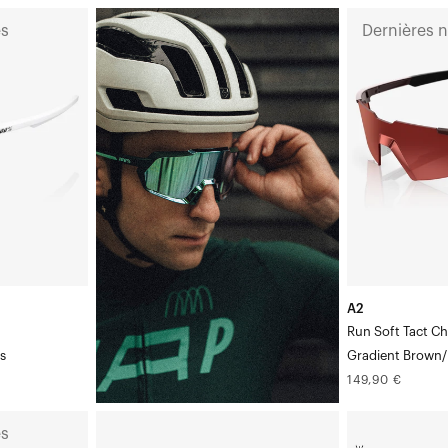
A2
es
Dernières 
Run
Soft
Tact
ChocolateGra
Brown/Red
Lens
A2
Run Soft Tact C
s
Gradient Brown/
Prix
149,90 €
normal
KORBIN®
KORBIN®
es