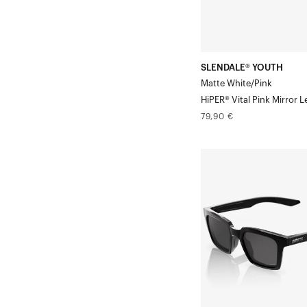
Mirror
Verre
SLENDALE® YOUTH
Matte White/Pink
HiPER® Vital Pink Mirror L
Prix
79,90 €
normal
ERBA
Verre
noirs
polis
et
gris
polarisés