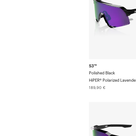
lavande
polarisé
HiPER®
noir
brillant
S3™
Polished Black
HiPER® Polarized Lavende
Prix
189,90 €
normal
SPEEDCRAFT®
SL
Verre
HiPER®