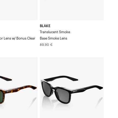
BLAKE
r
Translucent Smoke
or Lens w/ Bonus Clear
Base Smoke Lens
Prix
89,90 €
normal
HUDSON
Noir
brillant,
Verre
gris
polarisés