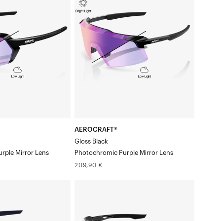
Verre
miroir
que
violet
photochromique
noir
brillant
AEROCRAFT®
Gloss Black
rple Mirror Lens
Photochromic Purple Mirror Lens
Prix
209,90 €
normal
SPEEDCRAFT®
Verre
HiPER®