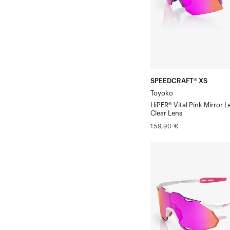
Mirror
Verre
Clair
Verre
en
cadeau
SPEEDCRAFT® XS
Toyoko
HiPER® Vital Pink Mirror 
Clear Lens
Prix
159,90 €
normal
HYPERCRAFT®
XS
Blanc
mat/Rose
HiPER®
Vital