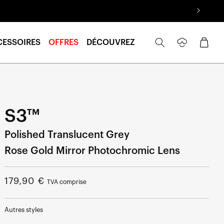
Se
Panier
CESSOIRES
OFFRES
DÉCOUVREZ
connecter
S3™
Polished Translucent Grey
Rose Gold Mirror Photochromic Lens
Prix
179,90 €
TVA comprise
normal
Autres styles