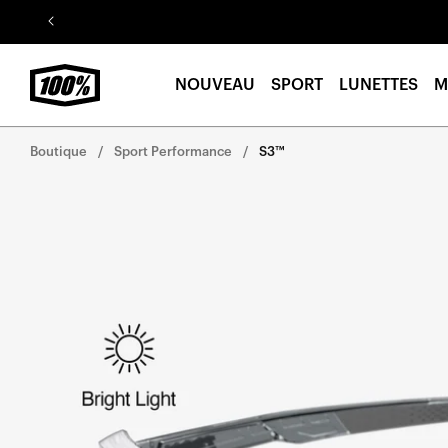
Aller au
contenu
NOUVEAU
SPORT
LUNETTES
M
Boutique
Sport Performance
S3™
Aller
directement
aux
informations
sur le
produit